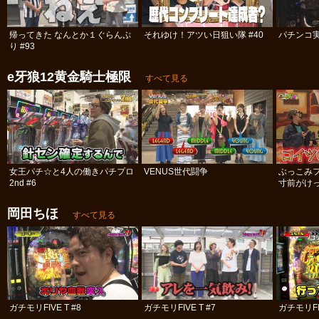
帰ってきた なんとか１ぐらんぷ
それゆけ！アツい日狙い隊 #40
パチンコ実
り #93
e牙狼12黄金騎士極限
すべて見る
女王パチ☆と4人の働きパチプロ
VENUS世代闘争
ぶっこみ
2nd #6
寸前がけっ
岡田ちほ
すべて見る
ガチモリFIVE T #8
ガチモリFIVE T #7
ガチモリFIV