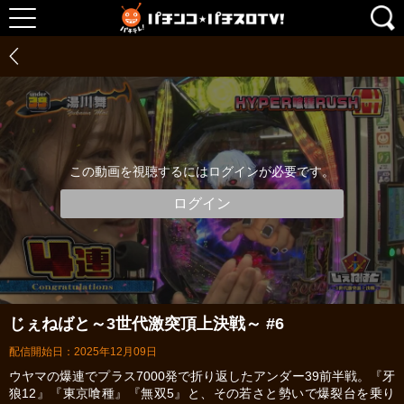
この動画を視聴するにはログインが必要です。
ログイン
じぇねばと～3世代激突頂上決戦～ #6
配信開始日：2025年12月09日
ウヤマの爆連でプラス7000発で折り返したアンダー39前半戦。『牙
狼12』『東京喰種』『無双5』と、その若さと勢いで爆裂台を乗り