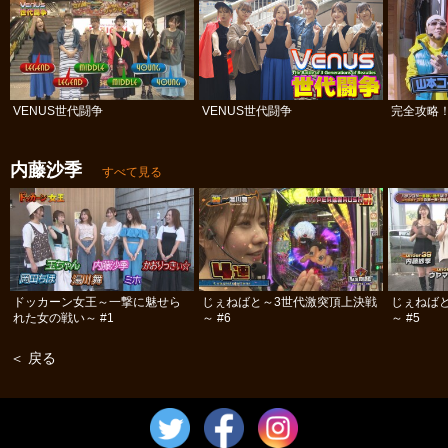
VENUS世代闘争
VENUS世代闘争
完全攻略！ 
内藤沙季
すべて見る
ドッカーン女王～一撃に魅せら
じぇねばと～3世代激突頂上決戦
じぇねば
れた女の戦い～ #1
～ #6
～ #5
＜ 戻る