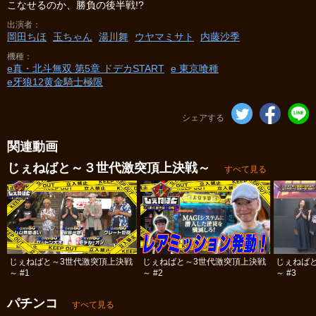
こなせるのか、勝負の後半戦!?
出演者
岡田ちほ
玉ちゃん
湯川舞
ウヤマミサト
内藤沙季
機種
e真・北斗無双 第5章 ドデカSTART
e 東京喰種
e牙狼12黄金騎士極限
シェアする
関連動画
じぇねばと～３世代激突頂上決戦～
すべて見る
じぇねばと～3世代激突頂上決戦
じぇねばと～3世代激突頂上決戦
じぇねば
～ #1
～ #2
～ #3
パチンコ
すべて見る