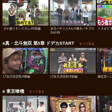
ガチ盛りキングダム #3前編
女王パチ☆と4人の働きパチプロ
ミネタビ #
2nd #9
e真・北斗無双 第5章 ドデカSTART
すべて見る
LT女王決定戦 #後編
LT女王決定戦 #前編
確定音ハ
e 東京喰種
すべて見る