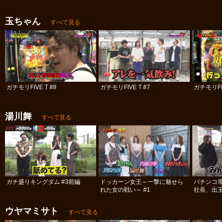
玉ちゃん
すべて見る
ガチモリFIVE T #8
ガチモリFIVE T #7
ガチモリFIV
湯川舞
すべて見る
ガチ盛りキングダム #3前編
ドッカーン女王～一撃に魅せら
パチンコ
れた女の戦い～ #1
社長、出
#12
ウヤマミサト
すべて見る