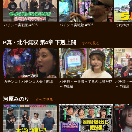
パチンコ実戦塾 #506
パチンコ実戦塾 #505
それゆけ！
P真・北斗無双 第4章 下剋上闘
すべて見る
ガチンコ！パチンコ大会 #後編
パチ狼～一番勝ってるのは誰だ!?
パチ狼～一
～ #後編
～ #前編
河原みのり
すべて見る