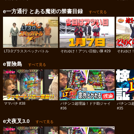
e一方通行 とある魔術の禁書目録
すべて見る
LT3.0プラススペックバトル
それゆけ！アツい日狙い隊 #29
それゆけ！
e冒険島
すべて見る
ママパチ #38
パチンコ超理論！ドテ助ジャイ
パチンコ
#36
#35
e犬夜叉3.0
すべて見る