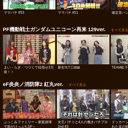
ママパチ #53
ママパチ #51
確定音ハ
PF機動戦士ガンダムユニコーン再来 129ver.
すべて見
まい・らぎ・つづくで目指せ3万
新生!!LT三姉妹
TEAM虹
発！！
eF炎炎ノ消防隊2 紅丸ver.
すべて見る
ぶっこみファミリー～家庭崩壊
女王パチ☆と4人の働きパチプロ
ドッカー
寸前がけっぷちSP～
2nd #3
れた女の戦