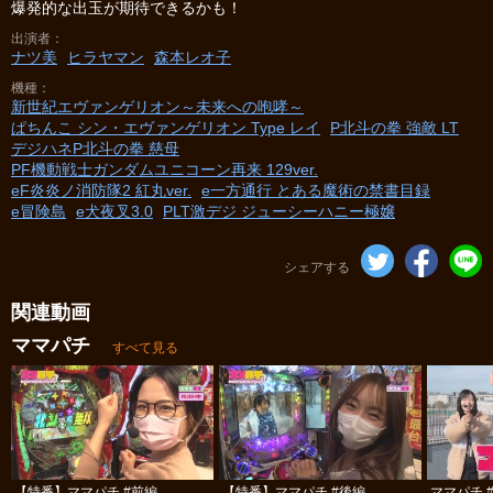
爆発的な出玉が期待できるかも！
出演者
ナツ美
ヒラヤマン
森本レオ子
機種
新世紀エヴァンゲリオン～未来への咆哮～
ぱちんこ シン・エヴァンゲリオン Type レイ
P北斗の拳 強敵 LT
デジハネP北斗の拳 慈母
PF機動戦士ガンダムユニコーン再来 129ver.
eF炎炎ノ消防隊2 紅丸ver.
e一方通行 とある魔術の禁書目録
e冒険島
e犬夜叉3.0
PLT激デジ ジューシーハニー極嬢
シェアする
関連動画
ママパチ
すべて見る
【特番】ママパチ #前編
【特番】ママパチ #後編
ママパチ #