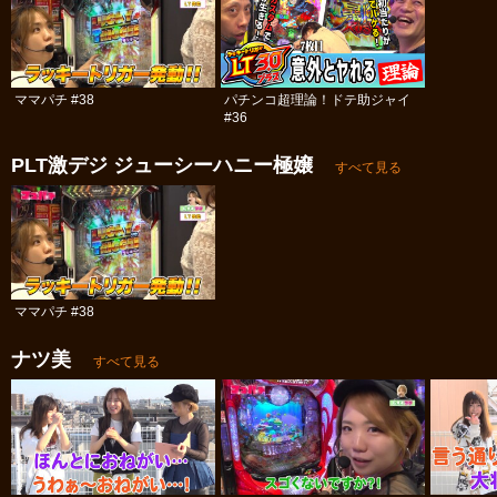
ママパチ #38
パチンコ超理論！ドテ助ジャイ
#36
PLT激デジ ジューシーハニー極嬢
すべて見る
ママパチ #38
ナツ美
すべて見る