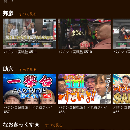
発！！
邦彦
すべて見る
パチンコ実戦塾 #511
パチンコ実戦塾 #510
パチンコ実
助六
すべて見る
パチンコ超理論！ドテ助ジャイ
パチンコ超理論！ドテ助ジャイ
パチンコ
#57
#56
#55
なおきっくす★
すべて見る