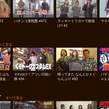
72
パチンコ実戦塾 #471
ラッキートリガーで射抜
ママパ
け!! #1
べて見る
 山ち
それゆけ！アツい日狙い
帰ってきた なんとか１ぐ
パチ
借金返
隊 #34
らんぷり #83
ゃん
済弾球
T
すべて見る