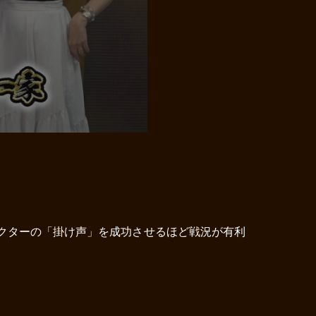
クターの「掛け声」を成功させるほど戦況が有利