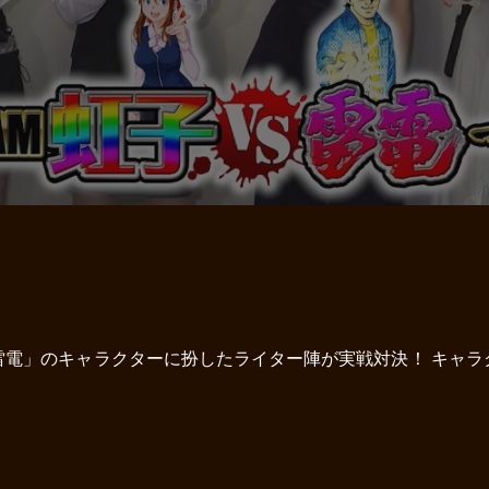
雷電」のキャラクターに扮したライター陣が実戦対決！ キャラ