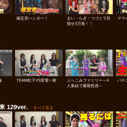
確定音ハンター！
まい・らぎ・つづくで目
ママパ
指せ3万発！！
る
編
TEAM虹子VS雷電一家
ぶっこみファミリー～4
パチン
人集結で爆裂投資～
29ver.
すべて見る