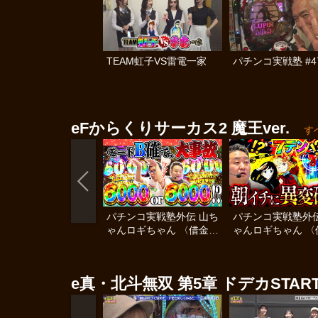
TEAM虹子VS雷電一家
パチンコ実戦塾 #4
eFからくりサーカス2 魔王ver.
す
パチンコ実戦塾外伝 山ち
パチンコ実戦塾外伝
ゃんロギちゃん 〈借金返
ゃんロギちゃん 〈
済弾球録〉 #110
済弾球録〉 #109
e真・北斗無双 第5章 ドデカSTAR