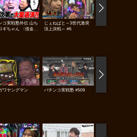
ンコ実戦塾外伝 山ち
じぇねばと～3世代激突
じぇねばと～3世代
ロギちゃん 〈借金返
頂上決戦～ #6
頂上決戦～ #5
録〉 #80
ガワヤングマン
パチンコ実戦塾 #509
帰ってきた なんと
らんぷり #92