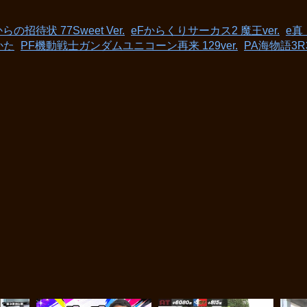
招待状 77Sweet Ver.
eFからくりサーカス2 魔王ver.
e真
かた
PF機動戦士ガンダムユニコーン再来 129ver.
PA海物語3R