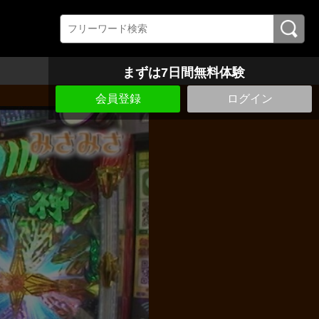
まずは7日間無料体験
会員登録
ログイン