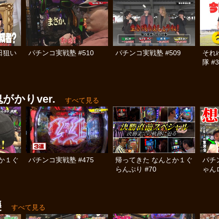
日狙い
パチンコ実戦塾 #510
パチンコ実戦塾 #509
それ
隊 #3
がかりver.
すべて見る
か１ぐ
パチンコ実戦塾 #475
帰ってきた なんとか１ぐ
パチ
らんぷり #70
ゃん
済弾球
襲
すべて見る