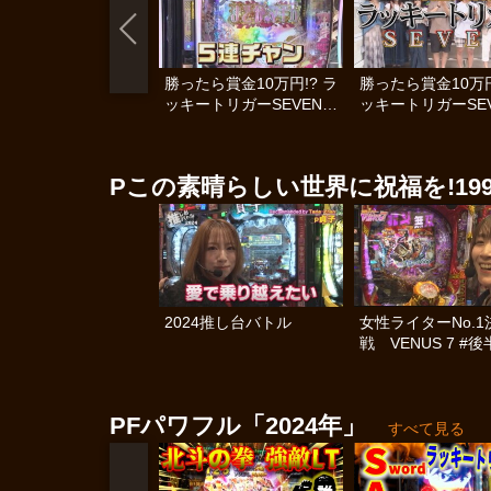
勝ったら賞金10万円!? ラ
勝ったら賞金10万円
ッキートリガーSEVEN #
ッキートリガーSEV
後半戦
前半戦
Pこの素晴らしい世界に祝福を!19
2024推し台バトル
女性ライターNo.1
戦 VENUS 7 #
PFパワフル「2024年」
すべて見る