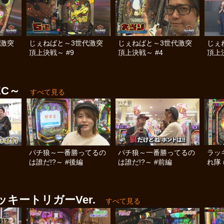
代激突
じぇねばと～3世代激突
じぇねばと～3世代激突
じぇ
頂上決戦～ #9
頂上決戦～ #4
頂上決
C～
すべて見る
パチ狼～一番勝ってるの
パチ狼～一番勝ってるの
ラッ
は誰だ!?～ #後編
は誰だ!?～ #前編
れ隊
キートリガーVer.
すべて見る