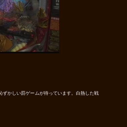
恥ずかしい罰ゲームが待っています。白熱した戦