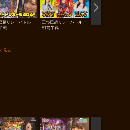
巴超リレーバトル
三つ巴超リレーバトル
旭川興業 #9
後半戦
#1前半戦
て見る