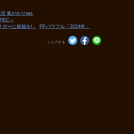
 鬼がかりver.
PEC～
リガーに祝福を!」
PFパワフル「2024年」
シェアする