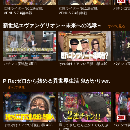
女性ライターNo.1決定戦
女性ライターNo.1決定戦
パチンコ実
VENUS 7 #後半戦
VENUS 7 #前半戦
新世紀エヴァンゲリオン～未来への咆哮～
すべて見る
パチンコ実戦塾 #511
それゆけ！アツい日狙い隊 #40
パチンコ実
P Re:ゼロから始める異世界生活 鬼がかりver.
すべて見る
それゆけ！アツい日狙い隊 #28
帰ってきた なんとか１ぐらんぷ
パチンコ実
り #78