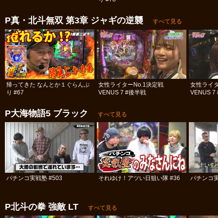
P真・北斗無双 第3章 ジャギの逆襲
すべて見る
帰ってきた なんとか１ぐらんぷ
女性ライターNo.1決定戦
女性ライタ
り #67
VENUS 7 #後半戦
VENUS 
P大海物語5 ブラック
すべて見る
パチンコ実戦塾 #503
それゆけ！アツい日狙い隊 #36
パチンコ実
P北斗の拳 強敵 LT
すべて見る