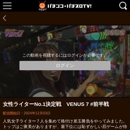
この動画を視聴するにはログインが必要です。
ログイン
女性ライターNo.1決定戦 VENUS 7 #前半戦
配信開始日：2024年12月03日
人気女子ライター７人を集めて格付け差玉勝負をやってみました。
トップはご褒美がありますが、最下位には恥ずかしい罰ゲームが待