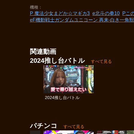
機種
P 魔法少女まどか☆マギカ3
e北斗の拳10
Pこ
eF機動戦士ガンダムユニコーン 再来‐白き一角獣
関連動画
2024推し台バトル
すべて見る
2024推し台バトル
パチンコ
すべて見る