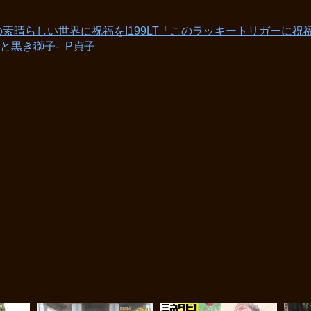
の素晴らしい世界に祝福を!199LT「このラッキートリガーに祝福
と黒き獅子‐
P貞子