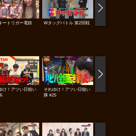
キートリガー電鉄
Wタッグバトル 第2回戦
ガチンコ！パチンコ
#後編
ゆけ！アツい日狙い
それゆけ！アツい日狙い
ハセガワヤングマン
6
隊 #25
#181