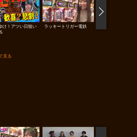
ゆけ！アツい日狙い
ラッキートリガー電鉄
それゆけ！アツい日
5
隊 #14
て見る