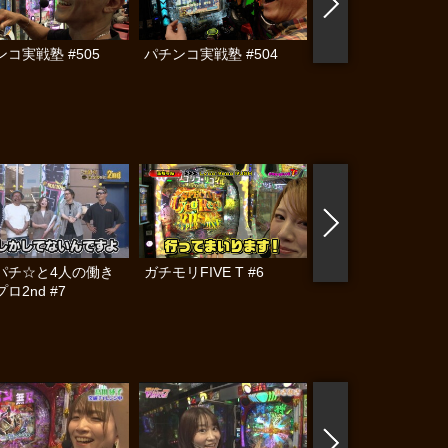
コ実戦塾 #505
パチンコ実戦塾 #504
パチンコ実戦塾 #50
パチ☆と4人の働き
ガチモリFIVE T #6
ガチモリFIVE T #5
ロ2nd #7