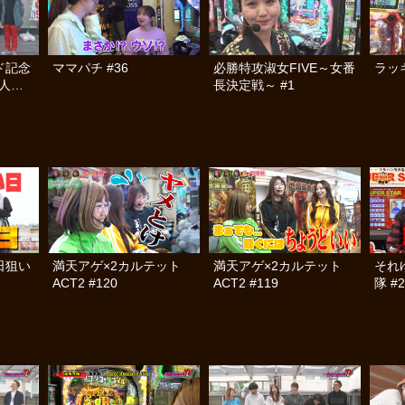
ド記念
ママパチ #36
必勝特攻淑女FIVE～女番
ラッ
5人気×
長決定戦～ #1
 #1
日狙い
満天アゲ×2カルテット
満天アゲ×2カルテット
それ
ACT2 #120
ACT2 #119
隊 #2