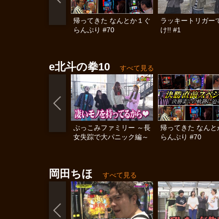
帰ってきた なんとか１ぐ
ラッキートリガー
らんぷり #70
け!! #1
e北斗の拳10
すべて見る
ぶっこみファミリー ～長
帰ってきた なんと
女失踪で大パニック編～
らんぷり #70
岡田ちほ
すべて見る