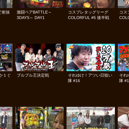
で射抜
激闘ペアBATTLE～
コスプレタッグリーグ
コス
3DAYS～ DAY1
COLORFUL #5 後半戦
COL
か１ぐ
ブルブル王決定戦
それゆけ！アツい日狙い
それ
隊 #16
隊 #1