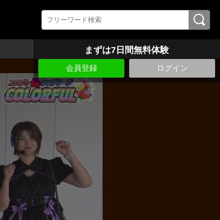
まずは7日間無料体験
会員登録
ログイン