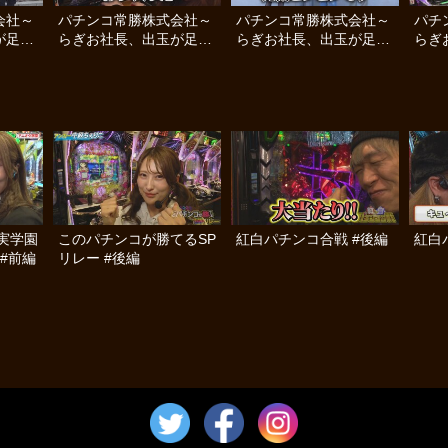
会社～
パチンコ常勝株式会社～
パチンコ常勝株式会社～
パチ
が足り
らぎお社長、出玉が足り
らぎお社長、出玉が足り
らぎ
ません！～ #10
ません！～ #9
ません
実学園
このパチンコが勝てるSP
紅白パチンコ合戦 #後編
紅白
#前編
リレー #後編