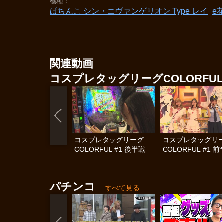
機種
ぱちんこ シン・エヴァンゲリオン Type レイ
e
関連動画
コスプレタッグリーグCOLORFU
コスプレタッグリーグ
コスプレタッグリ
COLORFUL #1 後半戦
COLORFUL #1 
パチンコ
すべて見る