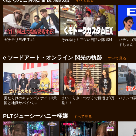
すべて見る
ガチモリFIVE T #4
それゆけ！アツい日狙い隊 #34
パチンコ
ギちゃん 
#98
e ソードアート・オンライン 閃光の軌跡
すべて見る
男だらけのキャンパチナイト!!天
まい・らぎ・つづくで目指せ3万
パチンコ実
国と地獄サバイバル
発！！
PLTジューシーハニー極嬢
すべて見る