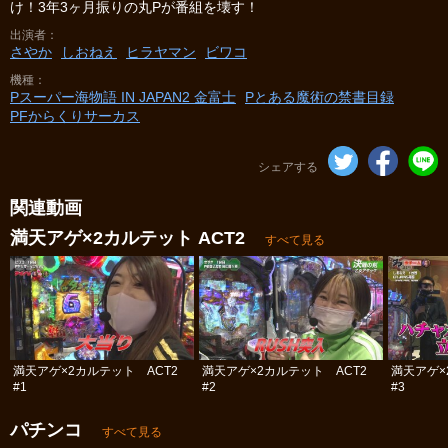
け！3年3ヶ月振りの丸Pが番組を壊す！
出演者
さやか
しおねえ
ヒラヤマン
ビワコ
機種
Pスーパー海物語 IN JAPAN2 金富士
Pとある魔術の禁書目録
PFからくりサーカス
シェアする
関連動画
満天アゲ×2カルテット ACT2
すべて見る
満天アゲ×2カルテット ACT2
満天アゲ×2カルテット ACT2
満天アゲ×
#1
#2
#3
パチンコ
すべて見る