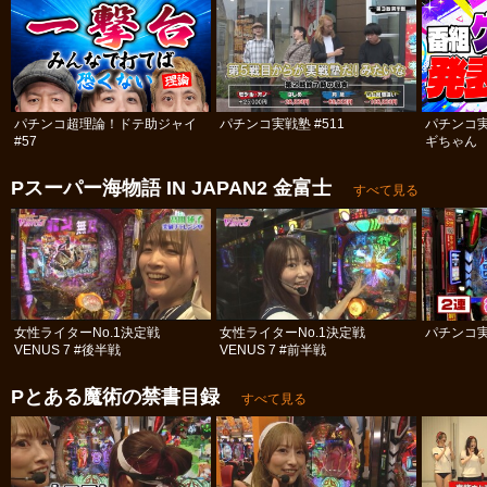
パチンコ超理論！ドテ助ジャイ
パチンコ実戦塾 #511
パチンコ
#57
ギちゃん 
#113
Pスーパー海物語 IN JAPAN2 金富士
すべて見る
女性ライターNo.1決定戦
女性ライターNo.1決定戦
パチンコ実
VENUS 7 #後半戦
VENUS 7 #前半戦
Pとある魔術の禁書目録
すべて見る