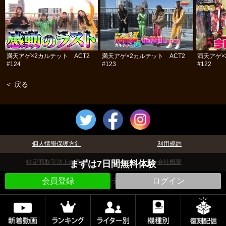
満天アゲ×2カルテット ACT2
満天アゲ×2カルテット ACT2
満天アゲ×
#124
#123
#122
＜ 戻る
個人情報保護方針
利用規約
特定商取引法上の表示
会社概要
まずは7日間無料体験
©パチテレ！
会員登録
ログイン