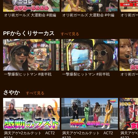
オリ術ガールズ 大運動会 #後編
オリ術ガールズ 大運動会 #中編
オリ術ガー
PFからくりサーカス
すべて見る
一撃爆裂ヒットマン #後半戦
一撃爆裂ヒットマン #前半戦
オリ術ガー
さやか
すべて見る
満天アゲ×2カルテット ACT2
満天アゲ×2カルテット ACT2
満天アゲ×