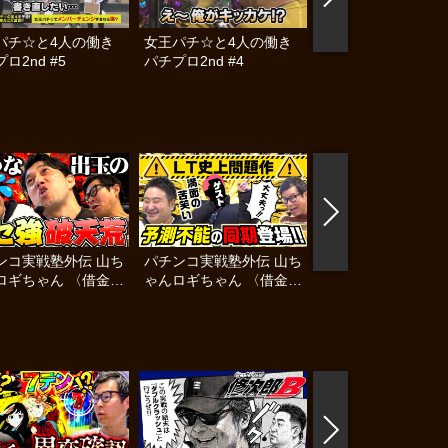
パチ☆と4人の働き
女王パチ☆と4人の働き
女王パチ☆と4人の
ロ2nd #5
パチプロ2nd #4
パチプロ2nd #3
ンコ実戦塾外伝 山ち
パチンコ実戦塾外伝 山ち
全日本パチンコ最強
ロギちゃん 〈借金返
ゃんロギちゃん 〈借金返
権 #24
録〉 #96
済弾球録〉 #95