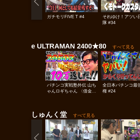
ガチモリFIVE T #4
それゆけ！アツい
隊 #34
e ULTRAMAN 2400★80
すべて見る
パチンコ実戦塾外伝 山ち
全日本パチンコ最
ゃんロギちゃん 〈借金返
権 #24
済弾球録〉 #48
しゅんく堂
すべて見る