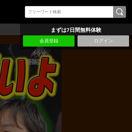
まずは7日間無料体験
会員登録
ログイン