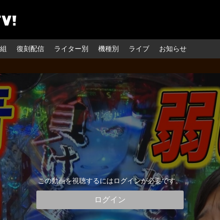
組
復刻配信
ライター別
機種別
ライブ
お知らせ
この動画を視聴するにはログインが必要です。
ログイン