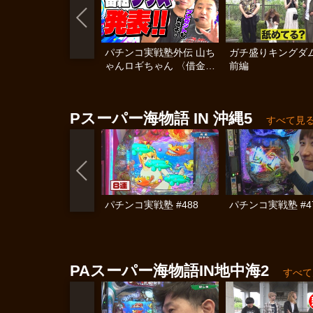
パチンコ実戦塾外伝 山ち
ガチ盛りキングダム
ゃんロギちゃん 〈借金返
前編
済弾球録〉 #113
Pスーパー海物語 IN 沖縄5
すべて見
パチンコ実戦塾 #488
パチンコ実戦塾 #4
PAスーパー海物語IN地中海2
すべて