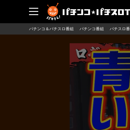
パチンコ＆パチスロ番組
パチンコ番組
パチスロ番