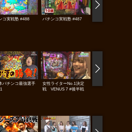
コ実戦塾 #488
パチンコ実戦塾 #487
パチンコ実戦塾 #48
本パチンコ最強選手
女性ライターNo.1決定
女性ライターNo.1
1
戦 VENUS 7 #後半戦
戦 VENUS 7 #前