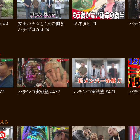
 #3
女王パチ☆と4人の働き
ミネタビ #8
パチン
パチプロ2nd #9
る
77
パチンコ実戦塾 #472
パチンコ実戦塾 #471
パチン
見る