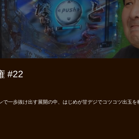
#22
ャンで一歩抜け出す展開の中、はじめが甘デジでコツコツ出玉を