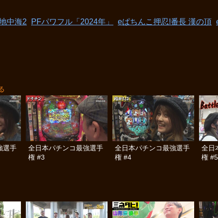
N地中海2
PFパワフル「2024年」
eぱちんこ押忍!番長 漢の頂
る
強選手
全日本パチンコ最強選手
全日本パチンコ最強選手
全日
権 #3
権 #4
権 #5