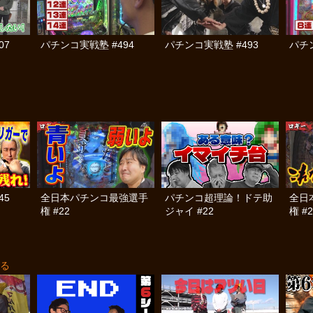
07
パチンコ実戦塾 #494
パチンコ実戦塾 #493
パチン
45
全日本パチンコ最強選手
パチンコ超理論！ドテ助
全日
権 #22
ジャイ #22
権 #2
る