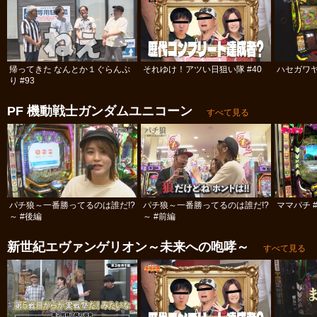
帰ってきた なんとか１ぐらんぷ
それゆけ！アツい日狙い隊 #40
ハセガワヤ
り #93
PF 機動戦士ガンダムユニコーン
すべて見る
パチ狼～一番勝ってるのは誰だ!?
パチ狼～一番勝ってるのは誰だ!?
ママパチ #
～ #後編
～ #前編
新世紀エヴァンゲリオン～未来への咆哮～
すべて見る