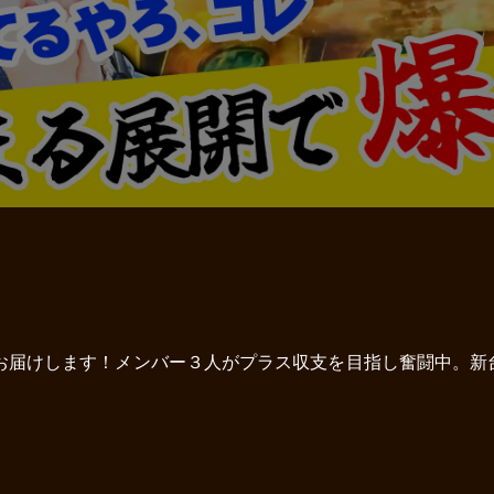
をお届けします！メンバー３人がプラス収支を目指し奮闘中。新