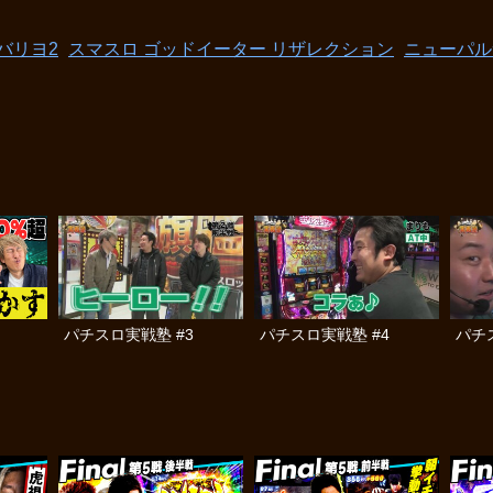
バリヨ2
スマスロ ゴッドイーター リザレクション
ニューパルサ
パチスロ実戦塾 #3
パチスロ実戦塾 #4
パチ