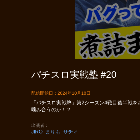
パチスロ実戦塾 #20
配信開始日：2024年10月18日
「パチスロ実戦塾」第2シーズン4戦目後半戦
噛み合うのか！？
出演者
JIRO
まりも
サチィ