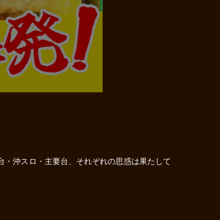
台・沖スロ・主要台、それぞれの思惑は果たして