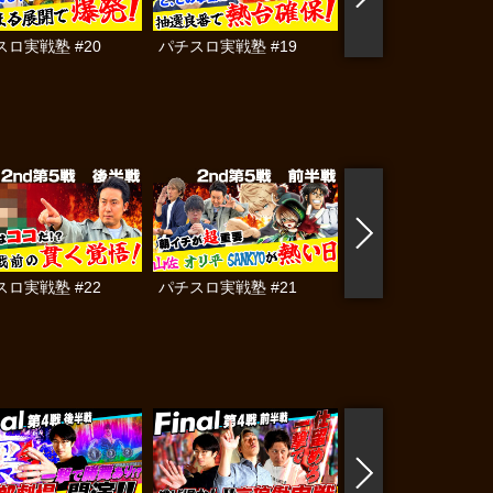
スロ実戦塾 #20
パチスロ実戦塾 #19
パチスロ実戦塾 #18
スロ実戦塾 #22
パチスロ実戦塾 #21
嗚呼!!花の昭和54年
#6