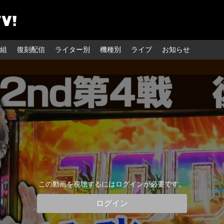
組
復刻配信
ライター別
機種別
ライブ
お知らせ
この動画を視聴するにはログインが必要です。
ログイン