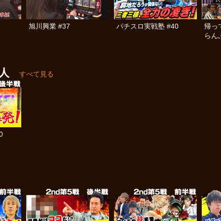
旭川興業 #37
パチスロ実戦塾 #40
帰っ
らんぷ
達人
すべて見る
0