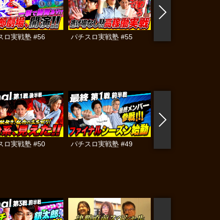
スロ実戦塾 #56
パチスロ実戦塾 #55
第1回 レトスロ王
#4
スロ実戦塾 #50
パチスロ実戦塾 #49
パチスロ実戦塾 #32