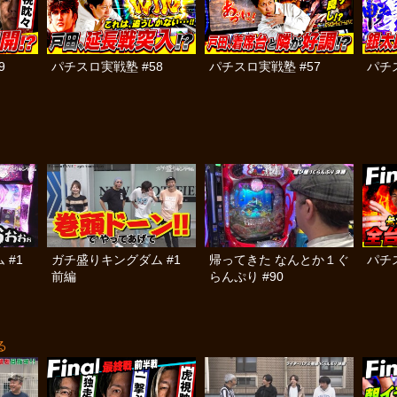
9
パチスロ実戦塾 #58
パチスロ実戦塾 #57
パチ
 #1
ガチ盛りキングダム #1
帰ってきた なんとか１ぐ
パチ
前編
らんぷり #90
る