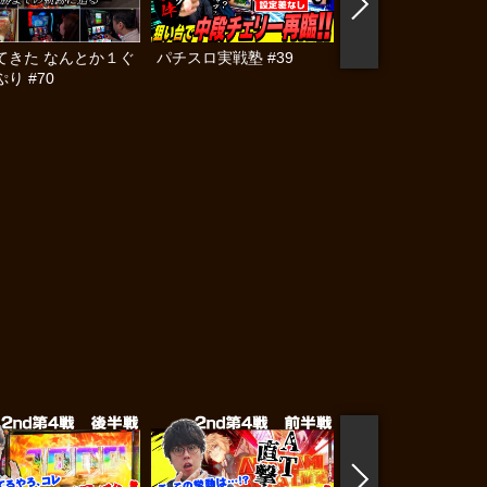
てきた なんとか１ぐ
パチスロ実戦塾 #39
帰ってきた なんと
り #70
らんぷり #69