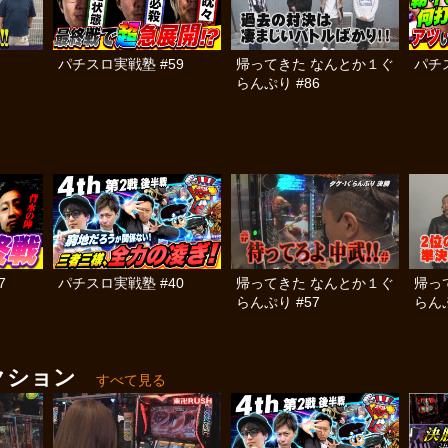
パチスロ実戦塾 #59
帰ってきた なんとか１ぐ
パチ
らんぷり #86
7
パチスロ実戦塾 #40
帰ってきた なんとか１ぐ
帰っ
らんぷり #57
らんぷ
クション
すべて見る