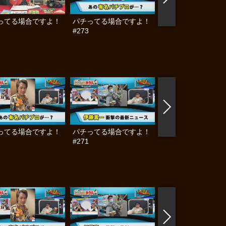
ってる場合ですよ！
パチってる場合ですよ！
パチってる場合です
#273
#271
ってる場合ですよ！
パチってる場合ですよ！
パチってる場合です
#271
#269