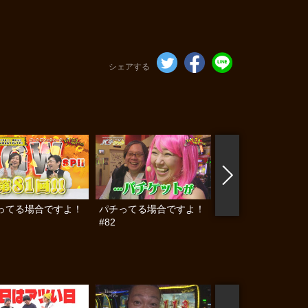
シェアする
ってる場合ですよ！
パチってる場合ですよ！
パチってる場合です
#82
#83