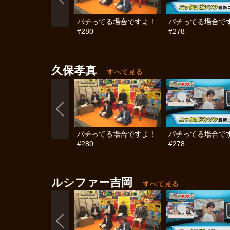
パチってる場合ですよ！
パチってる場合で
#280
#278
久保孝真
すべて見る
パチってる場合ですよ！
パチってる場合で
#280
#278
ルシファー吉岡
すべて見る