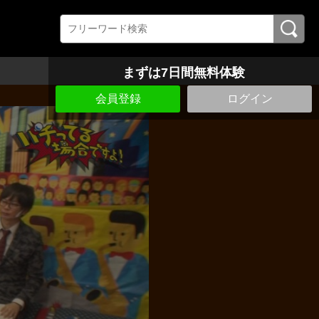
まずは7日間無料体験
会員登録
ログイン