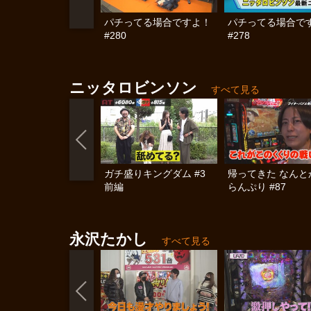
パチってる場合ですよ！
パチってる場合で
#280
#278
ニッタロビンソン
すべて見る
ガチ盛りキングダム #3
帰ってきた なんと
前編
らんぷり #87
永沢たかし
すべて見る