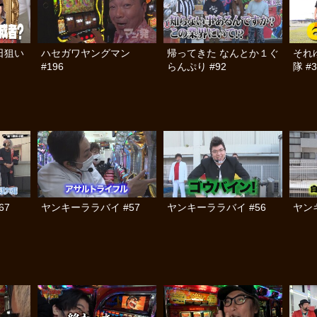
日狙い
ハセガワヤングマン
帰ってきた なんとか１ぐ
それ
#196
らんぷり #92
隊 #3
67
ヤンキーララバイ #57
ヤンキーララバイ #56
ヤン