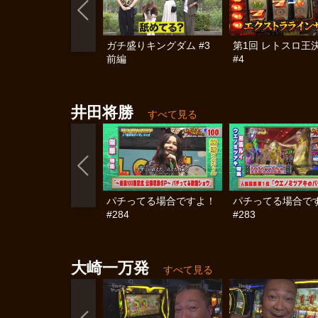
ガチ盛りキングダム #3
第1回 レトスロ王
前編
#4
井田将勝
すべて見る
パチってる場合ですよ！
パチってる場合で
#284
#283
大崎一万発
すべて見る