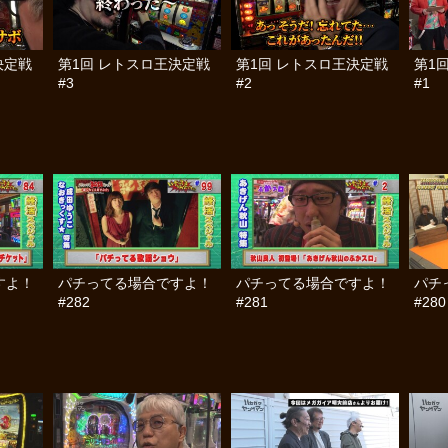
決定戦
第1回 レトスロ王決定戦
第1回 レトスロ王決定戦
第1
#3
#2
#1
すよ！
パチってる場合ですよ！
パチってる場合ですよ！
パチ
#282
#281
#280