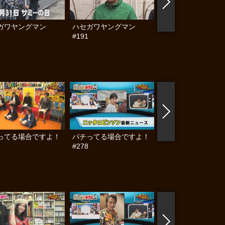
ガワヤングマン
ハセガワヤングマン
ハセガワヤングマン
#191
#190
ってる場合ですよ！
パチってる場合ですよ！
パチってる場合です
#278
#277