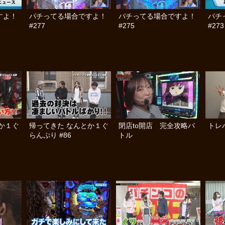
すよ！
パチってる場合ですよ！
パチってる場合ですよ！
パチ
#277
#275
#273
か１ぐ
帰ってきた なんとか１ぐ
閉店to開店 完全攻略バ
トレ
らんぷり #86
トル