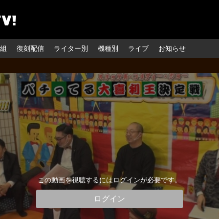
組
復刻配信
ライター別
機種別
ライブ
お知らせ
この動画を視聴するにはログインが必要です。
ログイン