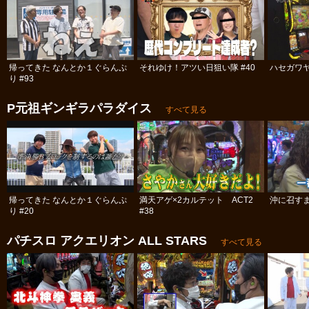
帰ってきた なんとか１ぐらんぷ
それゆけ！アツい日狙い隊 #40
ハセガワヤ
り #93
P元祖ギンギラパラダイス
すべて見る
帰ってきた なんとか１ぐらんぷ
満天アゲ×2カルテット ACT2
沖に召すま
り #20
#38
パチスロ アクエリオン ALL STARS
すべて見る