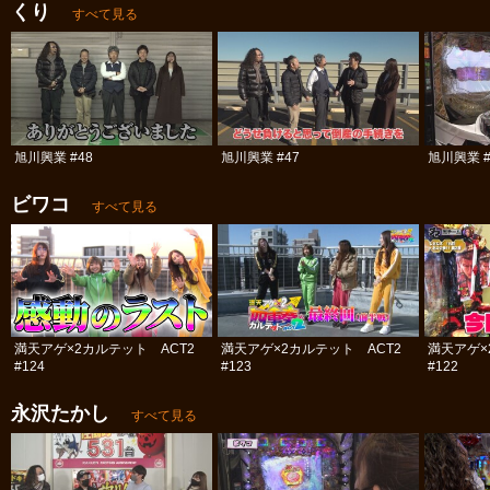
くり
すべて見る
旭川興業 #48
旭川興業 #47
旭川興業 #
ビワコ
すべて見る
満天アゲ×2カルテット ACT2
満天アゲ×2カルテット ACT2
満天アゲ×
#124
#123
#122
永沢たかし
すべて見る