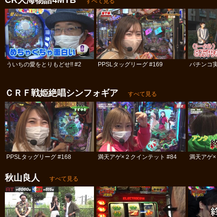
CR大海物語4MTB
すべて見る
ういちの愛をとりもどせ!! #2
PPSLタッグリーグ #169
パチンコ実
ＣＲＦ戦姫絶唱シンフォギア
すべて見る
PPSLタッグリーグ #168
満天アゲ×２クインテット #84
満天アゲ×
秋山良人
すべて見る