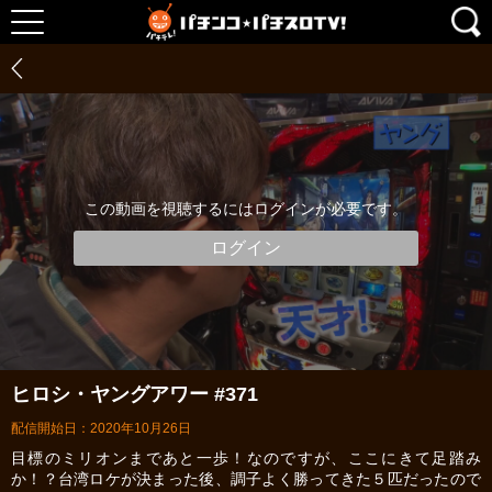
この動画を視聴するにはログインが必要です。
ログイン
ヒロシ・ヤングアワー #371
配信開始日：2020年10月26日
目標のミリオンまであと一歩！なのですが、ここにきて足踏み
か！？台湾ロケが決まった後、調子よく勝ってきた５匹だったので