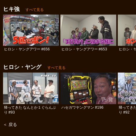
ヒキ強
すべて見る
ヒロシ・ヤングアワー #656
ヒロシ・ヤングアワー #653
ヒロシ・ヤ
ヒロシ・ヤング
すべて見る
帰ってきた なんとか１ぐらんぷ
ハセガワヤングマン #196
帰ってき
り #93
り #92
＜ 戻る