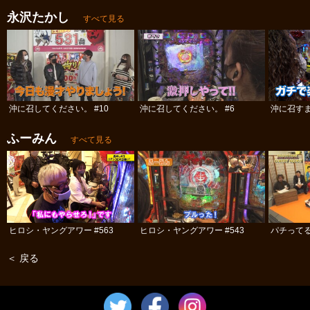
永沢たかし
すべて見る
沖に召してください。 #10
沖に召してください。 #6
沖に召すま
ふーみん
すべて見る
ヒロシ・ヤングアワー #563
ヒロシ・ヤングアワー #543
パチってる
＜ 戻る