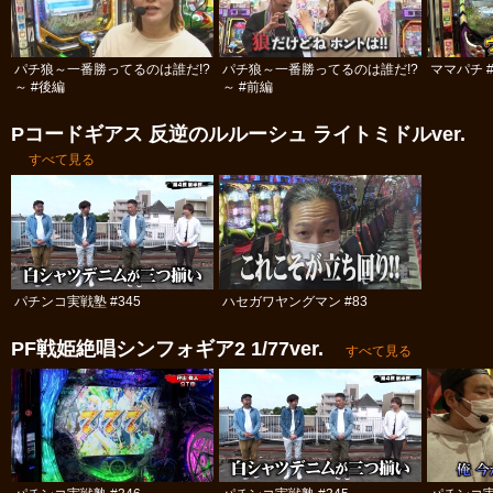
パチ狼～一番勝ってるのは誰だ!?
パチ狼～一番勝ってるのは誰だ!?
ママパチ #
～ #後編
～ #前編
Pコードギアス 反逆のルルーシュ ライトミドルver.
すべて見る
パチンコ実戦塾 #345
ハセガワヤングマン #83
PF戦姫絶唱シンフォギア2 1/77ver.
すべて見る