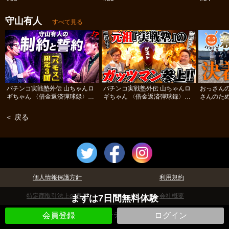
守山有人
すべて見る
パチンコ実戦塾外伝 山ちゃんロ
パチンコ実戦塾外伝 山ちゃんロ
おっさん
ギちゃん 〈借金返済弾球録〉
ギちゃん 〈借金返済弾球録〉
さんのため
#100
#99
マルハン川
＜ 戻る
個人情報保護方針
利用規約
特定商取引法上の表示
会社概要
まずは7日間無料体験
©パチテレ！
会員登録
ログイン