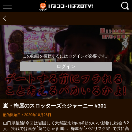
この動画を視聴するにはログインが必要です。
ログイン
嵐・梅屋のスロッターズ☆ジャーニー #301
配信開始日：2020年10月26日
山口県後編!今回は岩国にて天然記念物の縁起のいい動物に出会う2
人。実戦では嵐が｢黄門ちゃま 喝｣、梅屋が｢バジリスク絆｣で共に高