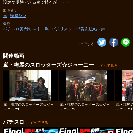
設定が期待できる台で粘るが・・・
出演者
嵐
梅屋シン
機種
パチスロ黄門ちゃま 喝
バジリスク～甲賀忍法帖～絆
シェアする
関連動画
嵐・梅屋のスロッターズ☆ジャーニー
すべて見る
嵐・梅屋のスロッターズ☆ジャ
嵐・梅屋のスロッターズ☆ジャ
嵐・梅屋
ーニー #1
ーニー #2
ーニー #3
パチスロ
すべて見る