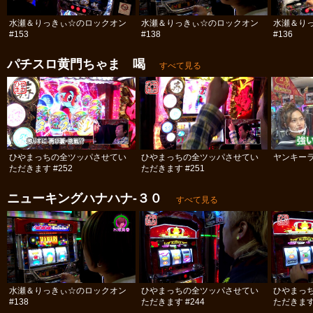
水瀬＆りっきぃ☆のロックオン
水瀬＆りっきぃ☆のロックオン
水瀬＆り
#153
#138
#136
パチスロ黄門ちゃま 喝
すべて見る
ひやまっちの全ツッパさせてい
ひやまっちの全ツッパさせてい
ヤンキーラ
ただきます #252
ただきます #251
ニューキングハナハナ-３０
すべて見る
水瀬＆りっきぃ☆のロックオン
ひやまっちの全ツッパさせてい
ひやまっ
#138
ただきます #244
ただきます 