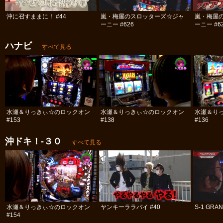
沖に召すままに！ #44
嵐・梅屋のスロッターズ☆ジャ
嵐・梅屋
ーニー #626
ーニー #6
ハナビ
すべて見る
水瀬＆りっきぃ☆のロックオン
水瀬＆りっきぃ☆のロックオン
水瀬＆り
#153
#138
#136
沖ドキ！‐３０
すべて見る
水瀬＆りっきぃ☆のロックオン
ヤンキーララバイ #40
S-1 GRAN
#154