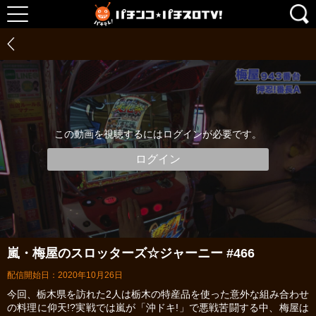
この動画を視聴するにはログインが必要です。
ログイン
嵐・梅屋のスロッターズ☆ジャーニー #466
配信開始日：2020年10月26日
今回、栃木県を訪れた2人は栃木の特産品を使った意外な組み合わせ
の料理に仰天!?実戦では嵐が「沖ドキ!」で悪戦苦闘する中、梅屋は