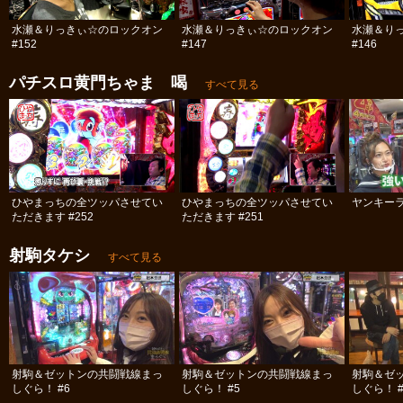
水瀬＆りっきぃ☆のロックオン
水瀬＆りっきぃ☆のロックオン
水瀬＆り
#152
#147
#146
パチスロ黄門ちゃま 喝
すべて見る
ひやまっちの全ツッパさせてい
ひやまっちの全ツッパさせてい
ヤンキーラ
ただきます #252
ただきます #251
射駒タケシ
すべて見る
射駒＆ゼットンの共闘戦線まっ
射駒＆ゼットンの共闘戦線まっ
射駒＆ゼ
しぐら！ #6
しぐら！ #5
しぐら！ #