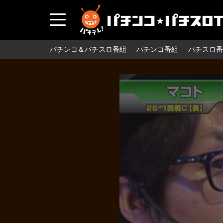
パチンコ＆パチスロ番組
パチンコ番組
パチスロ番