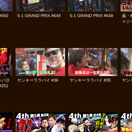
#650
S-1 GRAND PRIX #649
S-1 GRAND PRIX #648
嵐・
☆ジャ
ッパさ
ヤンキーララバイ #36
ヤンキーララバイ #35
ヤン
251