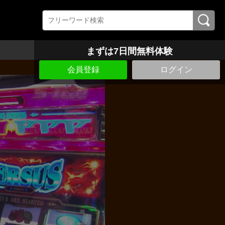
まずは7日間無料体験
会員登録
ログイン