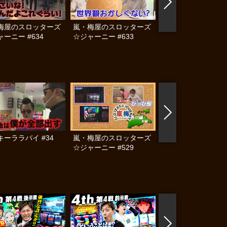
梅屋のスロッターズ
嵐・梅屋のスロッターズ
S-1 GRAND PRIX #
ーニー #634
☆ジャーニー #633
キーララバイ #34
嵐・梅屋のスロッターズ
嵐・梅屋のスロッタ
☆ジャーニー #529
☆ジャーニー #481