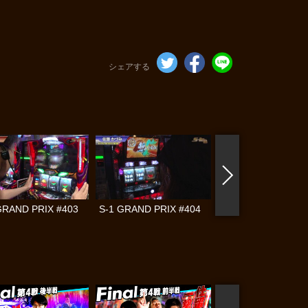
シェアする
GRAND PRIX #403
S-1 GRAND PRIX #404
S-1 GRAND PRIX #