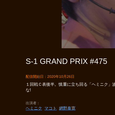
S-1 GRAND PRIX #475
配信開始日：2020年10月26日
１回戦Ｃ表後半。慎重に立ち回る「ヘミニク」
な!
出演者
ヘミニク
マコト
網野泰寛