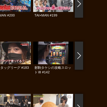
MAN #200
TAI×MAN #199
スロじぇくとC #14
Lタッグリーグ #183
射駒タケシの攻略スロッ
ヤンキーララバイ #
トⅦ #142