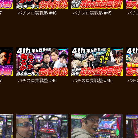
7
パチスロ実戦塾 #46
パチスロ実戦塾 #45
パチ
7
パチスロ実戦塾 #46
パチスロ実戦塾 #45
パチ