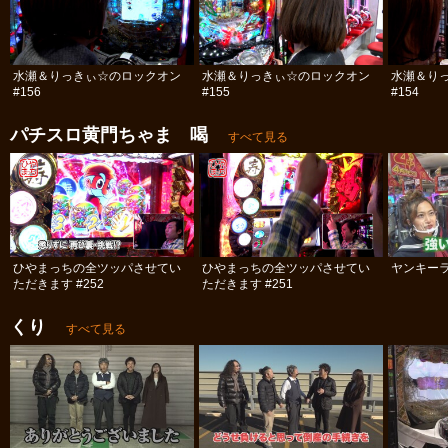
水瀬＆りっきぃ☆のロックオン
水瀬＆りっきぃ☆のロックオン
水瀬＆り
#156
#155
#154
パチスロ黄門ちゃま 喝
すべて見る
ひやまっちの全ツッパさせてい
ひやまっちの全ツッパさせてい
ヤンキーラ
ただきます #252
ただきます #251
くり
すべて見る