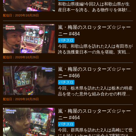
和歌山県後編!今回2人は和歌山県が生
産日本一を誇る、ある物作りを体験!実
戦では嵐が順調に出玉を伸ばす一方、
配信日：2020年10月26日
展開に苦しまされる梅屋だが、思わぬ
嵐・梅屋のスロッターズ☆ジャー
大どんでん返し!?
ニー #484
パチスロ
今回、和歌山県を訪れた2人は有田市が
誇る漁獲量日本一の魚を堪能。実戦で
は嵐が「まどか☆マギカ」、梅屋が
配信日：2020年10月26日
「バジリスク絆」から攻めるが各々押
嵐・梅屋のスロッターズ☆ジャー
し引きが難しい展開に!?
ニー #466
パチスロ
今回、栃木県を訪れた2人は栃木の特産
品を使った意外な組み合わせの料理に
仰天!?実戦では嵐が「沖ドキ!」で悪戦
配信日：2020年10月26日
苦闘する中、梅屋は「押忍!番長A」か
嵐・梅屋のスロッターズ☆ジャー
ら攻めるが・・・
ニー #464
パチスロ
今回、群馬県を訪れた2人は高崎にて世
にも珍しいケーキに出会う?実戦では梅