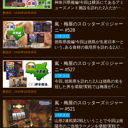
神奈川県後編!今回は横浜にてあるアミ
ューズメント施設を訪れた2人だが･･･｡
実戦では嵐が｢あの花｣を粘る一方､梅屋
配信日：2020年10月26日
は高設定濃厚の｢バジリスク絆｣で勝ち
嵐・梅屋のスロッターズ☆ジャー
を目指す!
ニー #528
パチスロ
徳島県後編!今回は徳島が生産日本一と
いう､ある食材の栽培所を訪れる2人!実
戦では梅屋が｢バジリスク絆｣に手こず
配信日：2020年10月26日
る一方､嵐は｢天晴!モグモグ風林火山｣
嵐・梅屋のスロッターズ☆ジャー
で大奮闘!?
ニー #527
パチスロ
今回､徳島県を訪れた2人は徳島の名を
冠した丼を堪能!実戦では梅屋が｢バジ
リスク絆｣､嵐が｢サラリーマン番長｣か
配信日：2020年10月26日
ら各々攻め始めるが一筋縄ではいかな
嵐・梅屋のスロッターズ☆ジャー
い展開に!?
ニー #521
パチスロ
山形2連戦第2戦ということで今回は南
陽市のご当地ラーメンを堪能!実戦では