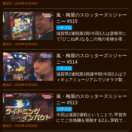
思惑通りの立ち回りができず苦戦を強
配信日：2020年10月26日
いられる2人!なんとか勝ちに近づくべ
嵐・梅屋のスロッターズ☆ジャー
く奮闘するが・・・
ニー #515
パチスロ
滋賀県2連戦第2戦!今回2人は彦根市に
て｢ひこね丼｣なるこの地の名物を堪能｡
実戦では1戦目敗北のリベンジを果たす
配信日：2020年10月26日
べく､前回の戦いを踏まえて立ち回る2
嵐・梅屋のスロッターズ☆ジャー
人だが・・・
ニー #514
パチスロ
滋賀県2連戦第1戦後半戦!今回2人はフ
ィギュアミュージアムでジオラマ製作
に挑戦!実戦では投資も少なく平和に終
配信日：2020年10月26日
わった前半戦に対して､後半戦は荒波に
嵐・梅屋のスロッターズ☆ジャー
揉まれ･･･!?
ニー #513
パチスロ
今回は滋賀2連戦ということで､甲賀市
にてご当地麺を堪能する2人｡実戦では
嵐が｢押忍!番長3｣から攻め､梅屋は｢ま
配信日：2020年10月26日
どかマギカ2｣の設定変更判別から始め