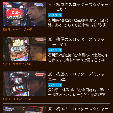
嵐・梅屋のスロッターズ☆ジャー
るが･･･｡
ニー #512
パチスロ
石川県2連戦第2戦後編!今回2人は金沢
港にある｢からくり記念館｣を訪問｡実戦
では嵐が苦しい展開に見舞われる中､梅
配信日：2020年10月26日
屋は好調な｢バジリスク絆｣でフォロー
嵐・梅屋のスロッターズ☆ジャー
するが･･･
ニー #511
パチスロ
石川県2連戦第2戦!今回2人は北陸の冬
を代表する食材の食べ放題を思う存分
満喫!実戦では1戦目を踏まえて攻めの
配信日：2020年10月26日
立ち回りで挑む2人だが梅屋には思いが
嵐・梅屋のスロッターズ☆ジャー
けない僥倖が!?
ニー #505
パチスロ
愛知県二連戦 第二戦!今回は名古屋にて
一風変わったカレーうどんを堪能!実戦
では梅屋が｢バジリスク絆｣、嵐が「蒼
配信日：2020年10月26日
天の拳 朋友｣で第一戦のリベンジを図
嵐・梅屋のスロッターズ☆ジャー
るが・・・。