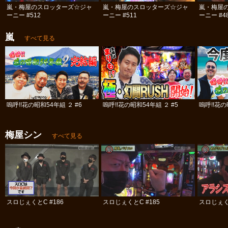
嵐・梅屋のスロッターズ☆ジャ
嵐・梅屋のスロッターズ☆ジャ
嵐・梅屋
ーニー #512
ーニー #511
ーニー #4
嵐
すべて見る
嗚呼!!花の昭和54年組 ２ #6
嗚呼!!花の昭和54年組 ２ #5
嗚呼!!花の
梅屋シン
すべて見る
スロじぇくとC #186
スロじぇくとC #185
スロじぇくと