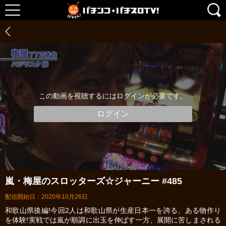
この動画を視聴するにはログインが必要です。
ログイン
嵐・梅屋のスロッターズ☆ジャーニー #485
配信開始日：2020年10月26日
和歌山県後編!今回2人は和歌山県が生産日本一を誇る、ある物作り
を体験!実戦では嵐が順調に出玉を伸ばす一方、展開に苦しまされる