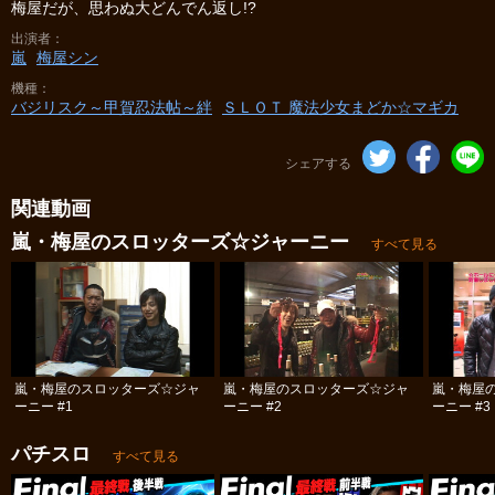
梅屋だが、思わぬ大どんでん返し!?
出演者
嵐
梅屋シン
機種
バジリスク～甲賀忍法帖～絆
ＳＬＯＴ 魔法少女まどか☆マギカ
シェアする
関連動画
嵐・梅屋のスロッターズ☆ジャーニー
すべて見る
嵐・梅屋のスロッターズ☆ジャ
嵐・梅屋のスロッターズ☆ジャ
嵐・梅屋
ーニー #1
ーニー #2
ーニー #3
パチスロ
すべて見る