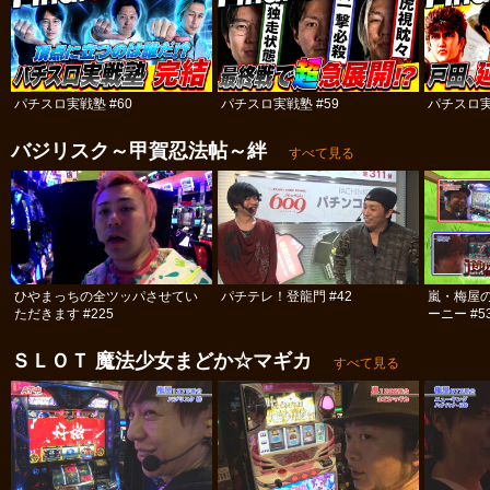
パチスロ実戦塾 #60
パチスロ実戦塾 #59
パチスロ実
バジリスク～甲賀忍法帖～絆
すべて見る
ひやまっちの全ツッパさせてい
パチテレ！登龍門 #42
嵐・梅屋
ただきます #225
ーニー #5
ＳＬＯＴ 魔法少女まどか☆マギカ
すべて見る