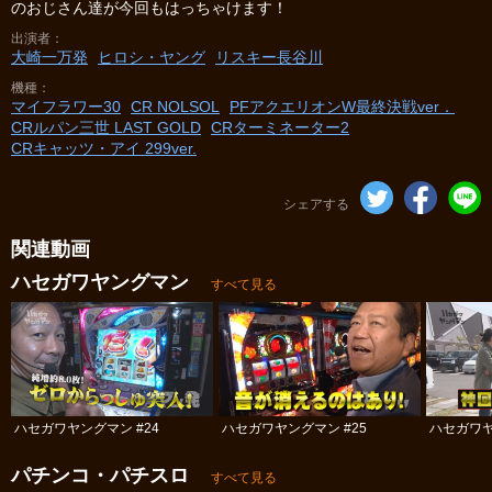
のおじさん達が今回もはっちゃけます！
出演者
大崎一万発
ヒロシ・ヤング
リスキー長谷川
機種
マイフラワー30
CR NOLSOL
PFアクエリオンW最終決戦ver．
CRルパン三世 LAST GOLD
CRターミネーター2
CRキャッツ・アイ 299ver.
シェアする
関連動画
ハセガワヤングマン
すべて見る
ハセガワヤングマン #24
ハセガワヤングマン #25
ハセガワヤ
パチンコ・パチスロ
すべて見る