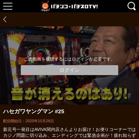
この動画を視聴するにはログインが必要です。
ログイン
ハセガワヤングマン #25
配信開始日：2020年10月26日
新元号一発目はAVIVA関内店さんよりお届け！お便りコーナーでは
カジノ問題に切り込み、エンディングでは緊急企画が！疲れ知らず