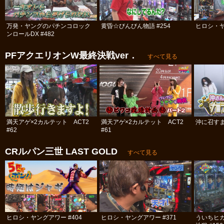
万発・ヤングのパチンコロック
黄昏☆びんびん物語 #254
ヒロシ・ヤ
ンロールDX #482
PFアクエリオンW最終決戦ver．
すべて見る
満天アゲ×2カルテット ACT2
満天アゲ×2カルテット ACT2
沖に召すま
#62
#61
CRルパン三世 LAST GOLD
すべて見る
ヒロシ・ヤングアワー #404
ヒロシ・ヤングアワー #371
ういちヒ