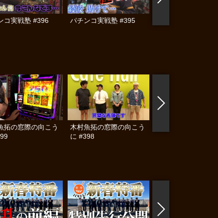
コ実戦塾 #396
パチンコ実戦塾 #395
パチンコ実戦塾 #39
魚拓の窓際の向こう
木村魚拓の窓際の向こう
木村魚拓の窓際の向
99
に #398
に #397