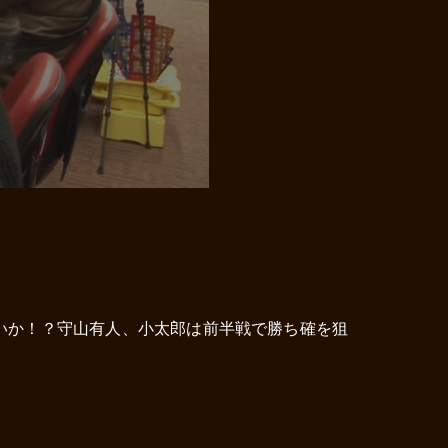
いか！？守山有人、小太郎は前半戦で勝ち確を狙