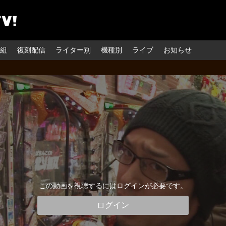
組
復刻配信
ライター別
機種別
ライブ
お知らせ
この動画を視聴するにはログインが必要です。
ログイン