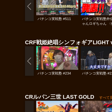
パチンコ実戦塾 #511
パチンコ実戦塾外伝
ゃんロギちゃん 〈
済弾球録〉 #113
CRF戦姫絶唱シンフォギアLIGHT v
パチンコ実戦塾 #234
パチンコ実戦塾 #2
CRルパン三世 LAST GOLD
すべて