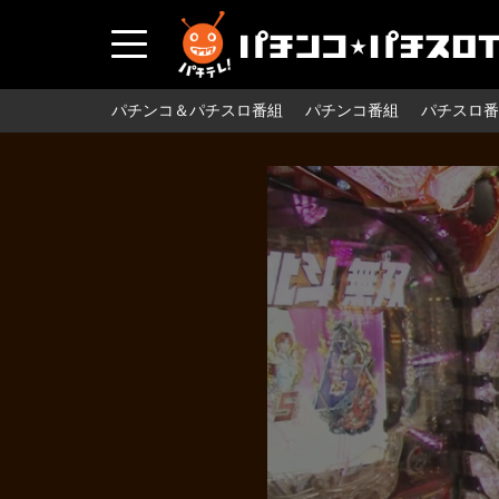
パチンコ＆パチスロ番組
パチンコ番組
パチスロ番