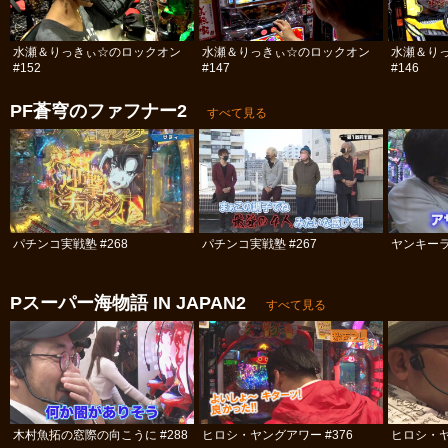
水瀬＆りっきぃ☆のロックオン
水瀬＆りっきぃ☆のロックオン
水瀬＆り
#152
#147
#146
PF蒼穹のファフナー2
すべて見る
パチンコ実戦塾 #268
パチンコ実戦塾 #267
ヤンキーラ
Pスーパー海物語 IN JAPAN2
すべて見る
木村魚拓の窓際の向こうに #288
ヒロシ・ヤングアワー #376
ヒロシ・ヤ