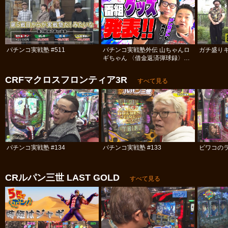
パチンコ実戦塾 #511
パチンコ実戦塾外伝 山ちゃんロ
ガチ盛りキ
ギちゃん 〈借金返済弾球録〉
#113
CRFマクロスフロンティア3R
すべて見る
パチンコ実戦塾 #134
パチンコ実戦塾 #133
ビワコのラ
CRルパン三世 LAST GOLD
すべて見る