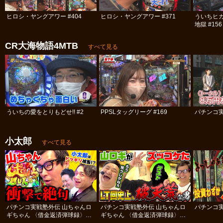
ヒロシ・ヤングアワー #404
ヒロシ・ヤングアワー #371
ういちヒ
地獄 #156
CR大海物語4MTB
すべて見る
ういちの愛をとりもどせ!! #2
PPSLタッグリーグ #169
パチンコ実
小太郎
すべて見る
パチンコ実戦塾外伝 山ちゃんロ
パチンコ実戦塾外伝 山ちゃんロ
パチンコ実
ギちゃん 〈借金返済弾球録〉
ギちゃん 〈借金返済弾球録〉