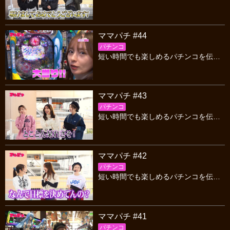
ママパチ #44
パチンコ
短い時間でも楽しめるパチンコを伝授するママパチ。今年最後のママパチは目標達成で締めくくりたい！今回はママたちの2025年集大成をお届け！？お楽しみに！
ママパチ #43
パチンコ
短い時間でも楽しめるパチンコを伝授するママパチ。今回はいつもと真逆な立ち回りに…！？ヒラヤママがまったり系、レオ子・ナツ美ママが一撃を狙う！？
ママパチ #42
パチンコ
短い時間でも楽しめるパチンコを伝授するママパチ。ヒラヤママは前回残ったSTからスタート！ナツ美ママは低投資で一撃を狙う！レオ子ママは導入されたての機種で再び！？
ママパチ #41
パチンコ