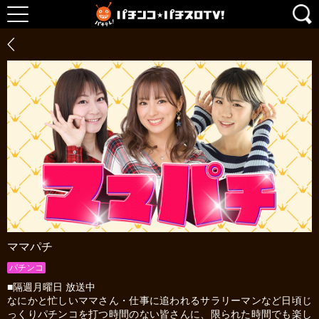
ママパチ
パチンコ
■隔週月曜日 放送中
なにかと忙しいママさん・仕事に追われるサラリーマンなど日頃じ
っくりパチンコを打つ時間のない皆さんに、限られた時間でも楽し