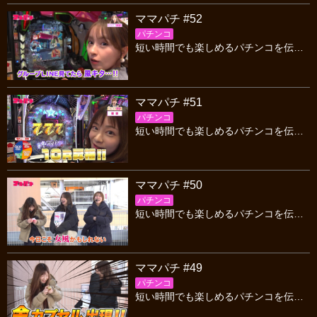
ママパチ #52
パチンコ
短い時間でも楽しめるパチンコを伝授するママパチ。『ママガチャ』で目標差玉に挑みご褒美GETだ！今回はあのアイテムに再挑戦！出だしからナツ美ママに大チャンス到来！
ママパチ #51
パチンコ
短い時間でも楽しめるパチンコを伝授するママパチ。『ママガチャ』で目標差玉に挑みご褒美GETだ！勝利のカギは「協力プレイ」だが、レオ子・ヒラヤマンがシンクロする！
ママパチ #50
パチンコ
短い時間でも楽しめるパチンコを伝授するママパチ。『ママガチャ』で目標差玉に挑みご褒美GETだ！今回も豪華景品登場でやる気MAX！短時間で大量出玉をめざせ！
ママパチ #49
パチンコ
短い時間でも楽しめるパチンコを伝授するママパチ。『ママガチャ』で目標差玉に挑みご褒美GETだ！なんと今回から「金」カプセルが投入！短時間で一撃出玉なるか！？