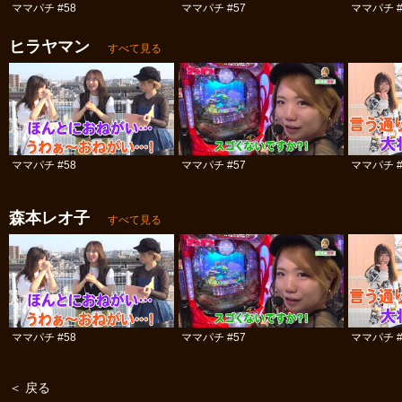
ママパチ #58
ママパチ #57
ママパチ #
ヒラヤマン
すべて見る
ママパチ #58
ママパチ #57
ママパチ #
森本レオ子
すべて見る
ママパチ #58
ママパチ #57
ママパチ #
＜ 戻る