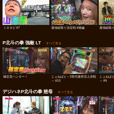
ミネタビ #7
最強総取り決定戦 #後編
最強総取り
P北斗の拳 強敵 LT
すべて見る
確定音ハンター！
じぇねばと～3世代激突頂上決戦
じぇねば
～ #10
～ #9
デジハネP北斗の拳 慈母
すべて見る