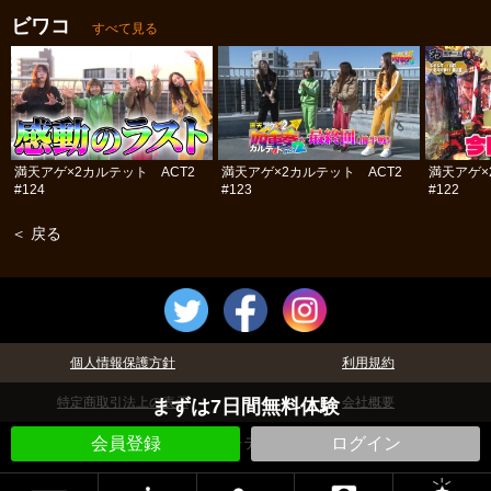
ビワコ
すべて見る
満天アゲ×2カルテット ACT2
満天アゲ×2カルテット ACT2
満天アゲ×
#124
#123
#122
＜ 戻る
個人情報保護方針
利用規約
特定商取引法上の表示
会社概要
まずは7日間無料体験
©パチテレ！
会員登録
ログイン