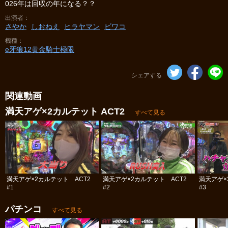
026年は回収の年になる？？
出演者
さやか
しおねえ
ヒラヤマン
ビワコ
機種
e牙狼12黄金騎士極限
シェアする
関連動画
満天アゲ×2カルテット ACT2
すべて見る
満天アゲ×2カルテット ACT2
満天アゲ×2カルテット ACT2
満天アゲ×
#1
#2
#3
パチンコ
すべて見る