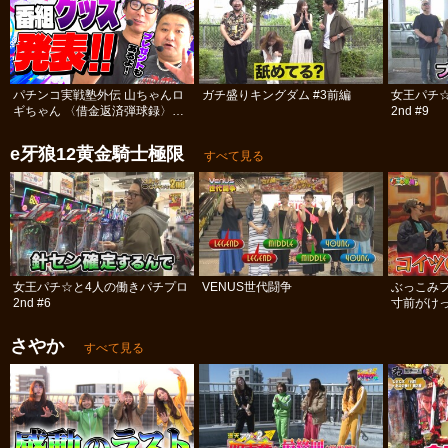
パチンコ実戦塾外伝 山ちゃんロ
ガチ盛りキングダム #3前編
女王パチ
ギちゃん 〈借金返済弾球録〉
2nd #9
#113
e牙狼12黄金騎士極限
すべて見る
女王パチ☆と4人の働きパチプロ
VENUS世代闘争
ぶっこみ
2nd #6
寸前がけっ
さやか
すべて見る