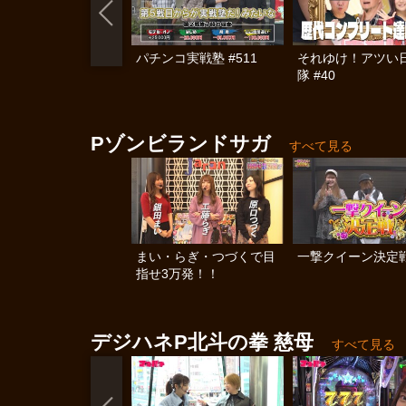
パチンコ実戦塾 #511
それゆけ！アツい
隊 #40
Pゾンビランドサガ
すべて見る
まい・らぎ・つづくで目
一撃クイーン決定
指せ3万発！！
デジハネP北斗の拳 慈母
すべて見る