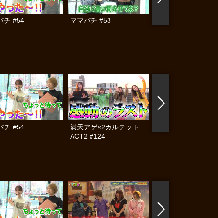
チ #54
ママパチ #53
ママパチ #52
チ #54
満天アゲ×2カルテット
ママパチ #53
ACT2 #124