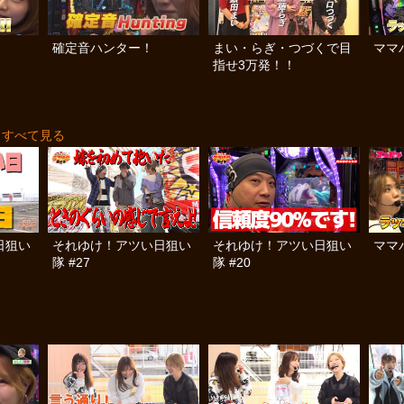
確定音ハンター！
まい・らぎ・つづくで目
ママパ
指せ3万発！！
すべて見る
日狙い
それゆけ！アツい日狙い
それゆけ！アツい日狙い
ママパ
隊 #27
隊 #20