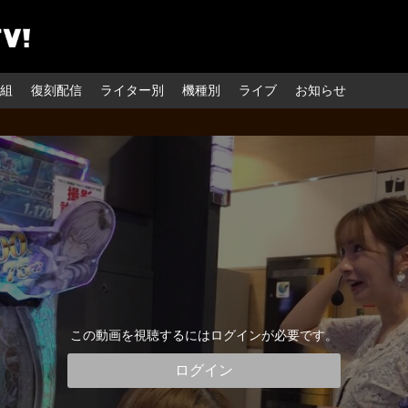
組
復刻配信
ライター別
機種別
ライブ
お知らせ
この動画を視聴するにはログインが必要です。
ログイン