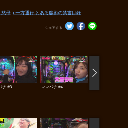
 慈母
e一方通行 とある魔術の禁書目録
シェアする
チ #3
ママパチ #4
ママパチ #5