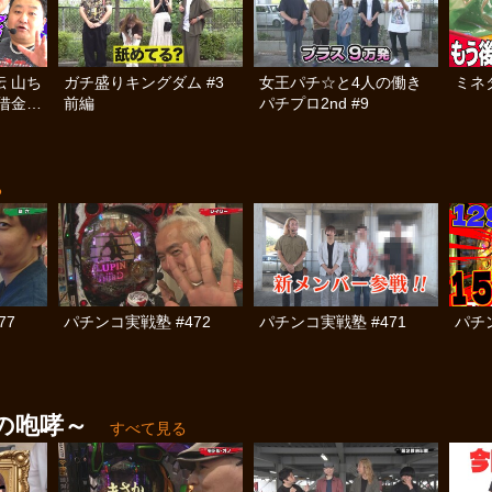
 山ち
ガチ盛りキングダム #3
女王パチ☆と4人の働き
ミネタ
借金返
前編
パチプロ2nd #9
る
77
パチンコ実戦塾 #472
パチンコ実戦塾 #471
パチン
の咆哮～
すべて見る