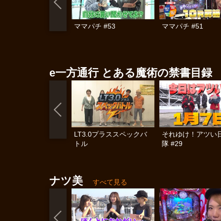
ママパチ #53
ママパチ #51
e一方通行 とある魔術の禁書目録
LT3.0プラススペックバ
それゆけ！アツい
トル
隊 #29
ナツ美
すべて見る