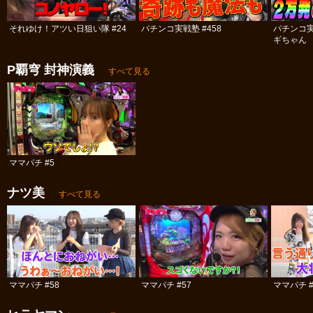
それゆけ！アツい日狙い隊 #24
パチンコ実戦塾 #458
パチンコ
ギちゃん 
#52
P覇穹 封神演義
すべて見る
ママパチ #5
ナツ美
すべて見る
ママパチ #58
ママパチ #57
ママパチ #