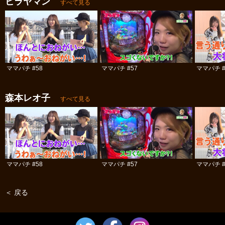
ヒラヤマン
すべて見る
ママパチ #58
ママパチ #57
ママパチ #
森本レオ子
すべて見る
ママパチ #58
ママパチ #57
ママパチ #
＜ 戻る