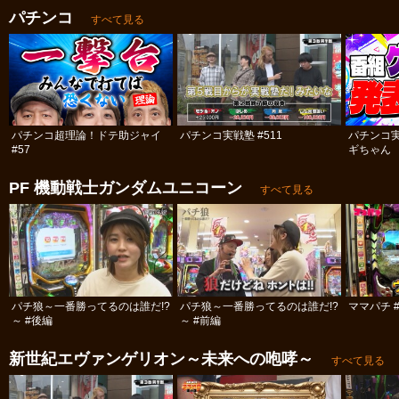
パチンコ
すべて見る
パチンコ超理論！ドテ助ジャイ
パチンコ実戦塾 #511
パチンコ
#57
ギちゃん 
#113
PF 機動戦士ガンダムユニコーン
すべて見る
パチ狼～一番勝ってるのは誰だ!?
パチ狼～一番勝ってるのは誰だ!?
ママパチ #
～ #後編
～ #前編
新世紀エヴァンゲリオン～未来への咆哮～
すべて見る