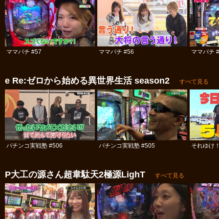
ママパチ #57
ママパチ #56
ママパチ #
e Re:ゼロから始める異世界生活 season2
すべて見る
パチンコ実戦塾 #506
パチンコ実戦塾 #505
それゆけ！
P大工の源さん超韋駄天2極源LighT
すべて見る