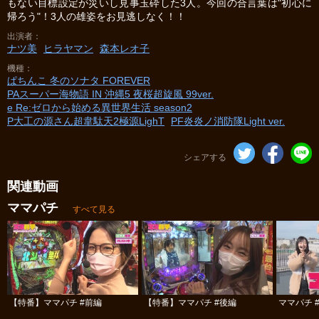
もない目標設定が災いし見事玉砕した3人。今回の合言葉は"初心に
帰ろう"！3人の雄姿をお見逃しなく！！
出演者
ナツ美
ヒラヤマン
森本レオ子
機種
ぱちんこ 冬のソナタ FOREVER
PAスーパー海物語 IN 沖縄5 夜桜超旋風 99ver.
e Re:ゼロから始める異世界生活 season2
P大工の源さん超韋駄天2極源LighT
PF炎炎ノ消防隊Light ver.
シェアする
関連動画
ママパチ
すべて見る
【特番】ママパチ #前編
【特番】ママパチ #後編
ママパチ #