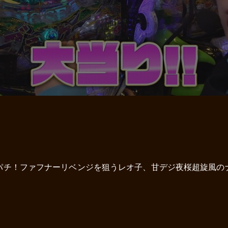
パチ！ファフナーリベンジを狙うレオ子、甘デジ夜桜超旋風の