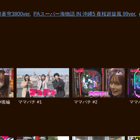
穹3800ver.
PAスーパー海物語 IN 沖縄5 夜桜超旋風 99ver.
#後編
ママパチ #1
ママパチ #2
ママパ