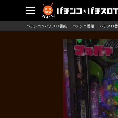
パチンコ＆パチスロ番組
パチンコ番組
パチスロ番