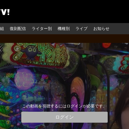
組
復刻配信
ライター別
機種別
ライブ
お知らせ
この動画を視聴するにはログインが必要です。
ログイン