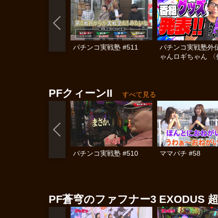
パチンコ実戦塾 #511
パチンコ実戦塾外伝
ゃんロギちゃん 〈
済弾球録〉 #113
PFクィーンII
すべて見る
パチンコ実戦塾 #510
ママパチ #58
PF蒼穹のファフナー3 EXODUS 超蒼