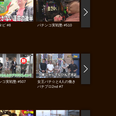
ビ #8
パチンコ実戦塾 #510
パチンコ実戦塾外伝
ゃんロギちゃん 〈
済弾球録〉 #112
コ実戦塾 #507
女王パチ☆と4人の働き
地獄のドM-1グラン
パチプロ2nd #7
リ 女子ライター受