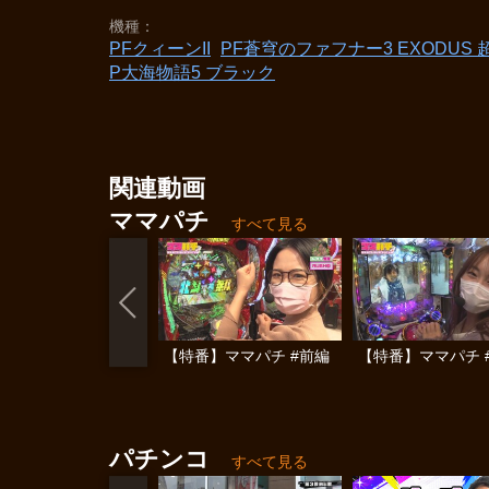
機種
PFクィーンII
PF蒼穹のファフナー3 EXODUS 超蒼
P大海物語5 ブラック
関連動画
ママパチ
すべて見る
【特番】ママパチ #前編
【特番】ママパチ 
パチンコ
すべて見る