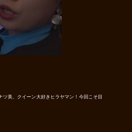
ナツ美、クイーン大好きヒラヤマン！今回こそ目