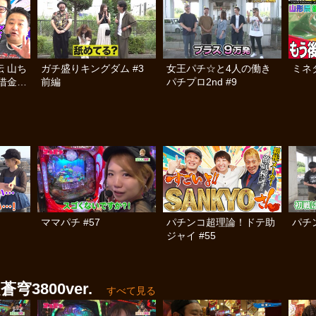
 山ち
ガチ盛りキングダム #3
女王パチ☆と4人の働き
ミネタ
借金返
前編
パチプロ2nd #9
ママパチ #57
パチンコ超理論！ドテ助
パチン
ジャイ #55
穹3800ver.
すべて見る