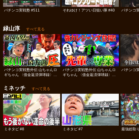
パチンコ実戦塾 #511
それゆけ！アツい日狙い隊 #40
パチンコ実
緑山淳
すべて見る
パチンコ実戦塾外伝 山ちゃんロ
パチンコ実戦塾外伝 山ちゃんロ
パチンコ実
ギちゃん 〈借金返済弾球録〉
ギちゃん 〈借金返済弾球録〉
#88
#87
ミネッチ
すべて見る
ミネタビ #8
ミネタビ #7
最強総取り