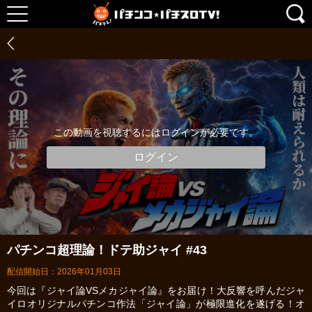
この動画を視聴するにはログインが必要です。
ログイン
パチンコ超理論！ドテ助ジャイ #43
配信開始日：2026年01月03日
今回は『ジャイ論VSメカジャイ論』をお届け！大反響を呼んだジャ
イロオリジナルパチンコ作法「ジャイ論」が極限進化を遂げる！オ