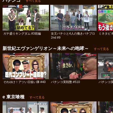
パチンコ
すべて見る
ガチ盛りキングダム #3前編
女王パチ☆と4人の働きパチプロ
ミネタビ #
2nd #9
新世紀エヴァンゲリオン～未来への咆哮～
すべて見る
それゆけ！アツい日狙い隊 #40
パチンコ実戦塾 #510
パチンコ実
e 東京喰種
すべて見る