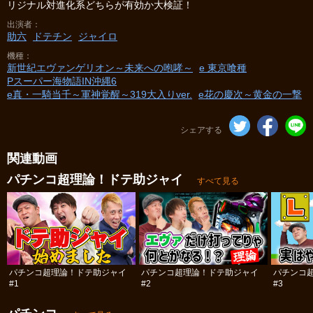
リジナル対進化系どちらが有効か大検証！
出演者
助六
ドテチン
ジャイロ
機種
新世紀エヴァンゲリオン～未来への咆哮～
e 東京喰種
Pスーパー海物語IN沖縄6
e真・一騎当千～軍神覚醒～319大入りver.
e花の慶次～黄金の一撃
シェアする
関連動画
パチンコ超理論！ドテ助ジャイ
すべて見る
パチンコ超理論！ドテ助ジャイ
パチンコ超理論！ドテ助ジャイ
パチンコ
#1
#2
#3