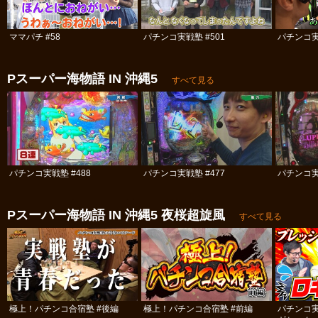
ママパチ #58
パチンコ実戦塾 #501
パチンコ実
Pスーパー海物語 IN 沖縄5
すべて見る
パチンコ実戦塾 #488
パチンコ実戦塾 #477
パチンコ実
Pスーパー海物語 IN 沖縄5 夜桜超旋風
すべて見る
極上！パチンコ合宿塾 #後編
極上！パチンコ合宿塾 #前編
パチンコ