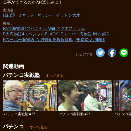
る事ができるのか?お楽しみに！
出演者
緑山淳
ミネッチ
ヤッシー
ゼットン大木
機種
PA大海物語4スペシャル Withアグネス・ラム
P大海物語4スペシャルBLACK
Pスーパー海物語 IN 沖縄5
Pスーパー海物語 IN 沖縄5 夜桜超旋風
PF炎炎ノ消防隊
シェアする
関連動画
パチンコ実戦塾
すべて見る
パチンコ実戦塾 #25
パチンコ実戦塾 #26
パチンコ実
パチンコ
すべて見る