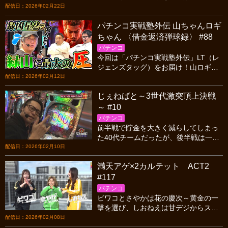
み。ビワコとしおねえも当りが欲しい
配信日：2026年02月22日
のだが一方的に投資だけが増える。果
パチンコ実戦塾外伝 山ちゃんロギ
たしてダマノリ結果は？
ちゃん 〈借金返済弾球録〉 #88
パチンコ
今回は「パチンコ実戦塾外伝」LT（レ
ジェンズタッグ）をお届け！山ロギの
先輩、緑山淳が大奮闘！？一撃性を秘
配信日：2026年02月12日
めた台で大量返済なるか！ロギーは無
じぇねばと～3世代激突頂上決戦
言の圧・圧・圧！？
～ #10
パチンコ
前半戦で貯金を大きく減らしてしまっ
た40代チームだったが、後半戦は一
変！トラマツ・ヤッシー・かおりっき
配信日：2026年02月10日
ぃ☆が『慶次黄金』で法螺貝鳴りまく
満天アゲ×2カルテット ACT2
り。6000発も奪取だ！
#117
パチンコ
ビワコとさやかは花の慶次～黄金の一
撃を選び、しおねえは甘デジからスタ
ート。花の慶次は大当り確率が重いの
配信日：2026年02月08日
で長期戦も覚悟の上だが、意外にも早