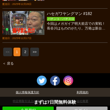
ム・プリンに電撃が走った実戦模様を
配信日：2025年12月28日
最後までお見逃しなく！
ハセガワヤングマン #182
パチンコ・パチスロ
今回はメガガイア明大前店での実戦！
長谷川はもののがたり。万発は新台の
慶次。ヤングはヴヴヴ２からスター
ト。果たして、今回はどんなドドラマ
配信日：2025年12月17日
が待ってるのか！？
<<
1
2
>>
＜ 戻る
個人情報保護方針
利用規約
特定商取引法上の表示
会社概要
まずは7日間無料体験