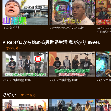
ミネタビ #7
ハセガワヤングマン #194
ぶっこみ
寸前がけっ
P Re:ゼロから始める異世界生活 鬼がかり 99ver.
すべて見る
パチンコ実戦塾 #507
パチンコ実戦塾 #506
パチンコ実
さやか
すべて見る