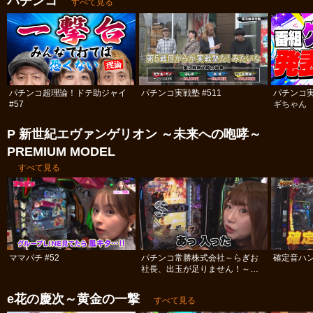
パチンコ
すべて見る
パチンコ超理論！ドテ助ジャイ
パチンコ実戦塾 #511
パチンコ
#57
ギちゃん 
#113
P 新世紀エヴァンゲリオン ～未来への咆哮～
PREMIUM MODEL
すべて見る
ママパチ #52
パチンコ常勝株式会社～らぎお
確定音ハ
社長、出玉が足りません！～
#10
e花の慶次～黄金の一撃
すべて見る