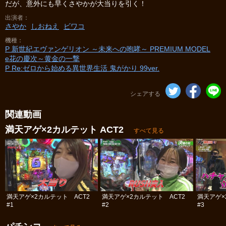
だが、意外にも早くさやかが大当りを引く！
出演者
さやか
しおねえ
ビワコ
機種
P 新世紀エヴァンゲリオン ～未来への咆哮～ PREMIUM MODEL
e花の慶次～黄金の一撃
P Re:ゼロから始める異世界生活 鬼がかり 99ver.
シェアする
関連動画
満天アゲ×2カルテット ACT2
すべて見る
満天アゲ×2カルテット ACT2
満天アゲ×2カルテット ACT2
満天アゲ×
#1
#2
#3