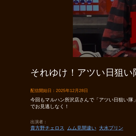
それゆけ！アツい日狙い隊 
配信開始日：2025年12月28日
今回もマルハン所沢店さんで「アツい日狙い隊
でお見逃しなく！
出演者
貴方野チェロス
ムム見間違い
大水プリン