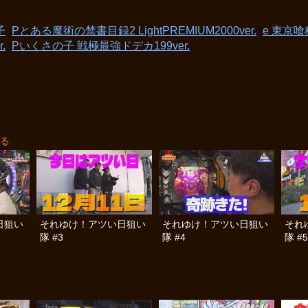
子
Pとある魔術の禁書目録2 LightPREMIUM2000ver.
e 東京喰
.
Pいくさの子 戦極最強ドデカ199ver.
る
日狙い
それゆけ！アツい日狙い
それゆけ！アツい日狙い
それ
隊 #3
隊 #4
隊 #5