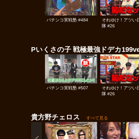
パチンコ実戦塾 #484
それゆけ！アツい
隊 #26
Pいくさの子 戦極最強ドデカ199ve
パチンコ実戦塾 #507
それゆけ！アツい
隊 #26
貴方野チェロス
すべて見る