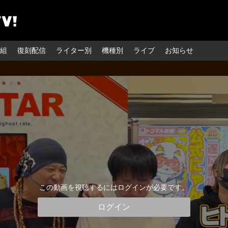
組
復刻配信
ライター別
機種別
ライブ
お知らせ
この動画を視聴するにはログインが必要です。
ログイン