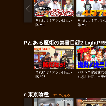
それゆけ！アツい日狙い
それゆけ！アツい
隊 #36
隊 #35
Pとある魔術の禁書目録2 LightPREMI
それゆけ！アツい日狙い
パチンコ常勝株式
隊 #26
らぎお社長、出玉
ません！～ #2
e 東京喰種
すべて見る