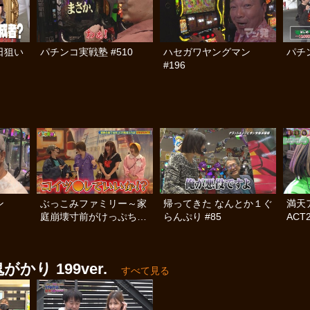
日狙い
パチンコ実戦塾 #510
ハセガワヤングマン
パチン
#196
ン
ぶっこみファミリー～家
帰ってきた なんとか１ぐ
満天
庭崩壊寸前がけっぷちSP
らんぷり #85
ACT2
～
かり 199ver.
すべて見る