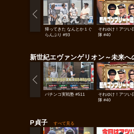
帰ってきた なんとか１ぐ
それゆけ！アツい
らんぷり #93
隊 #40
新世紀エヴァンゲリオン～未来へ
パチンコ実戦塾 #511
それゆけ！アツい
隊 #40
P貞子
すべて見る