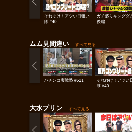
それゆけ！アツい日狙い
ガチ盛りキングダム
隊 #40
後編
ムム見間違い
すべて見る
パチンコ実戦塾 #511
それゆけ！アツい
隊 #40
大水プリン
すべて見る