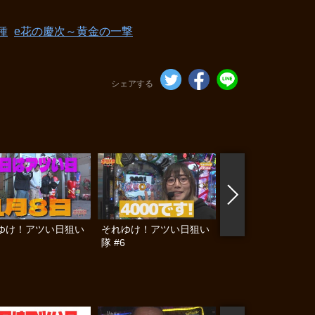
種
e花の慶次～黄金の一撃
シェアする
ゆけ！アツい日狙い
それゆけ！アツい日狙い
それゆけ！アツい日
隊 #6
隊 #7