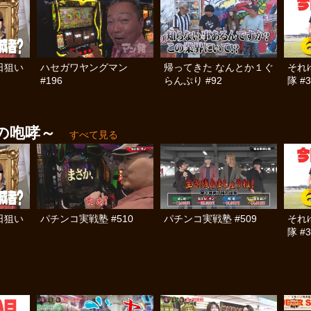
日狙い
ハセガワヤングマン
帰ってきた なんとか１ぐ
それ
#196
らんぷり #92
隊 #3
の咆哮～
すべて見る
日狙い
パチンコ実戦塾 #510
パチンコ実戦塾 #509
それ
隊 #3