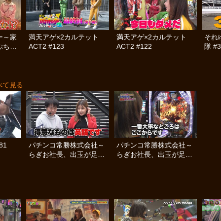
ー～家
満天アゲ×2カルテット
満天アゲ×2カルテット
それ
ちSP
ACT2 #123
ACT2 #122
隊 #3
べて見る
81
パチンコ常勝株式会社～
パチンコ常勝株式会社～
らぎお社長、出玉が足り
らぎお社長、出玉が足り
ません！～ #5
ません！～ #4