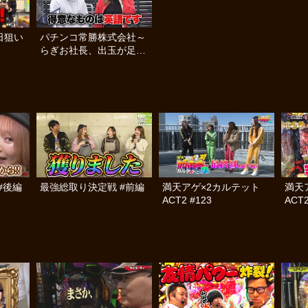
日狙い
パチンコ常勝株式会社～
らぎお社長、出玉が足り
ません！～ #5
#後編
最強総取り決定戦 #前編
満天アゲ×2カルテット
満天
ACT2 #123
ACT2