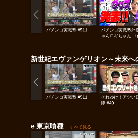
パチンコ実戦塾 #511
パチンコ実戦塾外伝
ゃんロギちゃん 〈
済弾球録〉 #113
新世紀エヴァンゲリオン～未来へ
パチンコ実戦塾 #511
それゆけ！アツい
隊 #40
e 東京喰種
すべて見る