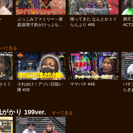
ン
ぶっこみファミリー～家
帰ってきた なんとか１ぐ
満天
庭崩壊寸前がけっぷちSP
らんぷり #85
ACT2
～
すべて見る
か１ぐ
それゆけ！アツい日狙い
ママパチ #46
パチ
隊 #28
らぎ
ません
かり 199ver.
すべて見る