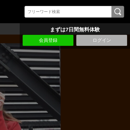
まずは7日間無料体験
会員登録
ログイン