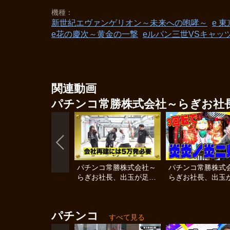
機種
新世紀エヴァンゲリオン～未来への咆哮～
e 
e花の慶次～黄金の一撃
eルパン三世VSキャッ
関連動画
パチンコ常勝株式会社～らぎお社
パチンコ常勝株式会社～
パチンコ常勝株式
らぎお社長、出玉が足り
らぎお社長、出玉
ません！～ #1
ません！～ #2
パチンコ
すべて見る