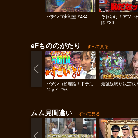
パチンコ実戦塾 #484
それゆけ！アツい
隊 #26
eFもののがたり
すべて見る
パチンコ超理論！ドテ助
最強総取り決定戦 
ジャイ #56
ムム見間違い
すべて見る