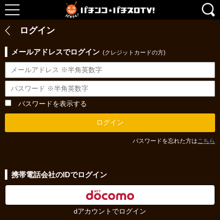
ログイン
メールアドレスでログイン
(クレジットカードの方)
パスワードを表示する
ログイン
パスワードを忘れた方は
こちら
携帯電話会社のIDでログイン
dアカウントでログイン