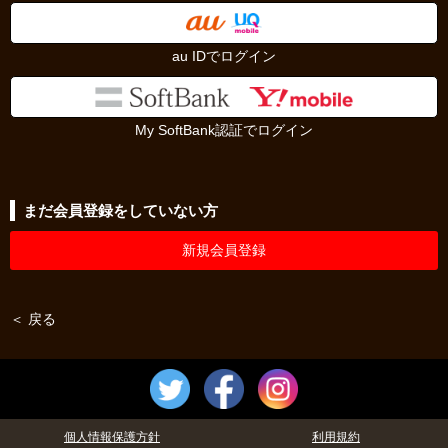
au IDでログイン
My SoftBank認証でログイン
まだ会員登録をしていない方
新規会員登録
＜ 戻る
個人情報保護方針
利用規約