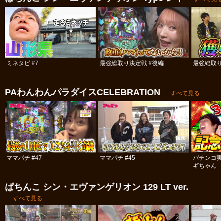
ミネタビ #7
最強総取り決定戦 #後編
最強総取り
PAわんわんパラダイスCELEBRATION
すべて見る
ママパチ #47
ママパチ #45
パチンコ
ギちゃん 
#76
ぱちんこ シン・エヴァンゲリオン 129 LT ver.
すべて見る