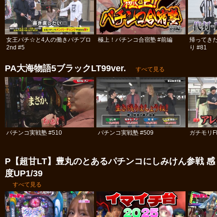
女王パチ☆と4人の働きパチプロ
極上！パチンコ合宿塾 #前編
帰ってき
2nd #5
り #81
PA大海物語5ブラックLT99ver.
すべて見る
パチンコ実戦塾 #510
パチンコ実戦塾 #509
ガチモリFIV
P【超甘LT】豊丸のとあるパチンコにしみけん参戦 感
度UP1/39
すべて見る