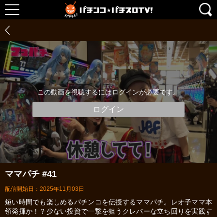
この動画を視聴するにはログインが必要です。
ログイン
ママパチ #41
配信開始日：2025年11月03日
短い時間でも楽しめるパチンコを伝授するママパチ。レオ子ママ本
領発揮か！？少ない投資で一撃を狙うクレバーな立ち回りを実践す