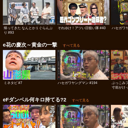
帰ってきた なんとか１ぐらんぷ
それゆけ！アツい日狙い隊 #40
ハセガワヤ
り #93
e花の慶次～黄金の一撃
すべて見る
ミネタビ #7
ハセガワヤングマン #194
ぶっこみ
寸前がけっ
eFダンベル何キロ持てる?2
すべて見る