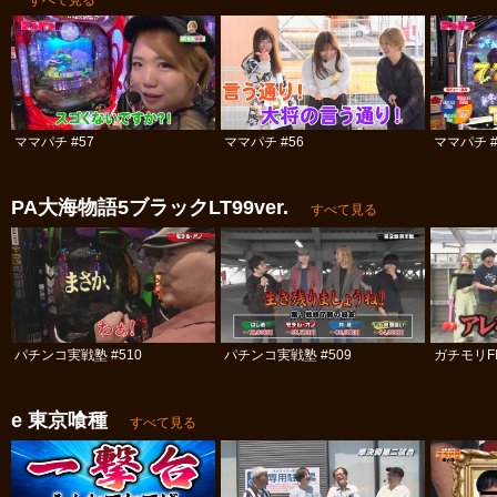
ママパチ #57
ママパチ #56
ママパチ #
PA大海物語5ブラックLT99ver.
すべて見る
パチンコ実戦塾 #510
パチンコ実戦塾 #509
ガチモリFIV
e 東京喰種
すべて見る