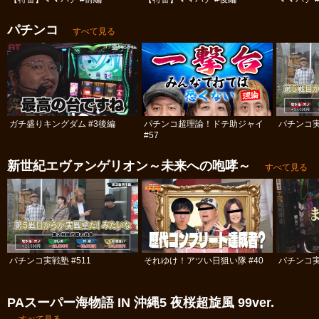
パチンコ
すべて見る
ガチ盛りキングダム #3後編
パチンコ超理論！ドテ助ジャイ
パチンコ実
#57
新世紀エヴァンゲリオン～未来への咆哮～
すべて見る
パチンコ実戦塾 #511
それゆけ！アツい日狙い隊 #40
パチンコ実
PAスーパー海物語 IN 沖縄5 夜桜超旋風 99ver.
すべて見る