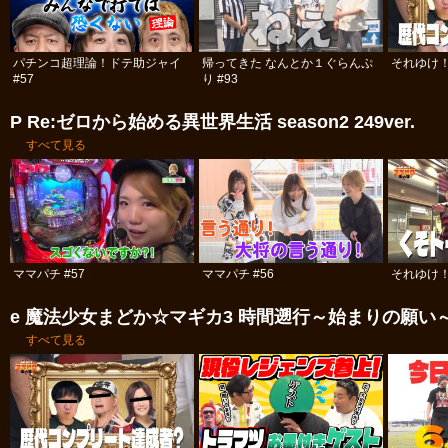
パチンコ超理論！ドテ助ジャイ
帰ってきた なんとか１ぐらんぷ
それゆけ！
#57
り #93
P Re:ゼロから始める異世界生活 season2 249ver.
すべて見る
ママパチ #57
ママパチ #56
それゆけ！
e 魔法少女まどか☆マギカ3 時間遡行～始まりの願い
すべて見る