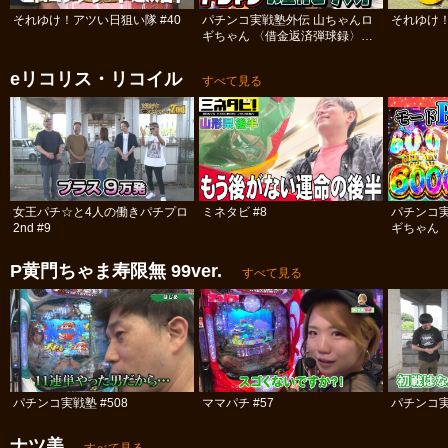
それゆけ！アツい日狙い隊 #40
パチンコ実戦塾外伝 山ちゃんロ
それゆけ！
ギちゃん 〈借金返済弾球録〉
#111
eリコリス・リコイル
すべて見る
女王パチ☆と4人の働きパチプロ
ミネタビ #8
パチンコ
2nd #9
ギちゃん 
#110
P黄門ちゃま寿限無 99ver.
すべて見る
パチンコ実戦塾 #508
ママパチ #57
パチンコ実
ナツ美