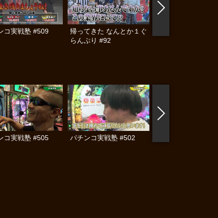
コ実戦塾 #509
帰ってきた なんとか１ぐ
それゆけ！アツい日
らんぷり #92
隊 #39
コ実戦塾 #505
パチンコ実戦塾 #502
パチンコ実戦塾 #50