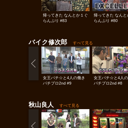
帰ってきた なんとか１ぐ
帰ってきた なんと
らんぷり #83
らんぷり #80
バイク修次郎
すべて見る
女王パチ☆と4人の働き
女王パチ☆と4人
パチプロ2nd #9
パチプロ2nd #8
秋山良人
すべて見る