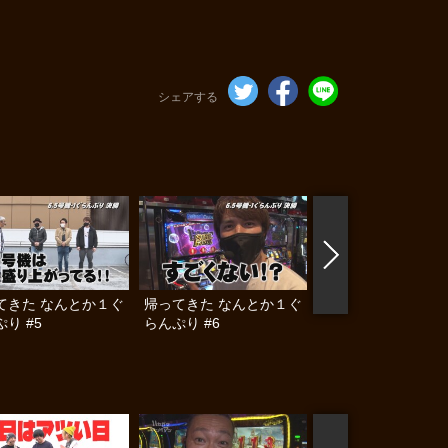
シェアする
てきた なんとか１ぐ
帰ってきた なんとか１ぐ
帰ってきた なんと
り #5
らんぷり #6
らんぷり #7