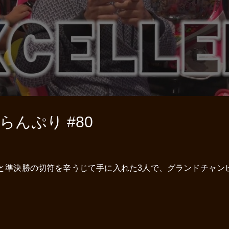
んぷり #80
ンと準決勝の切符を辛うじて手に入れた3人で、グランドチャン