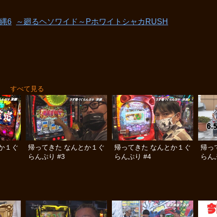
縄6
～廻るヘソワイド～PホワイトシャカRUSH
り
すべて見る
か１ぐ
帰ってきた なんとか１ぐ
帰ってきた なんとか１ぐ
帰っ
らんぷり #3
らんぷり #4
らんぷ