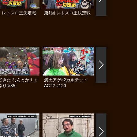
回 レトスロ王決定戦
第1回 レトスロ王決定戦
帰ってきた なんと
らんぷり #83
てきた なんとか１ぐ
満天アゲ×2カルテット
帰ってきた なんと
り #85
ACT2 #120
らんぷり #84