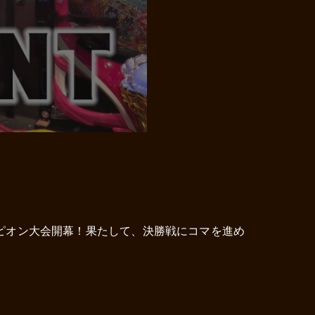
ピオン大会開幕！果たして、決勝戦にコマを進め